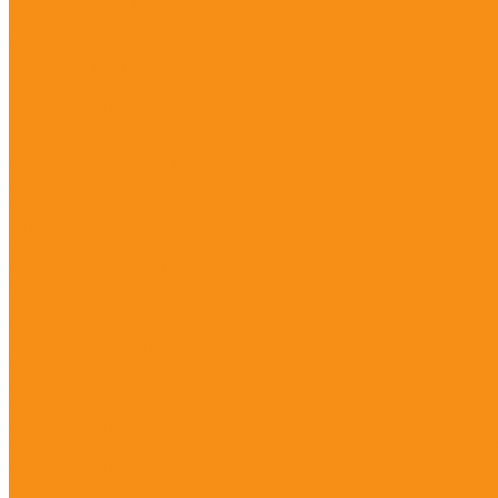
Скоба для стяжки фланцев воздуховодов
Струбцина (лучевой зажим)
Шип самоклеящийся
Хомут для крепления воздуховодов с резиновым профилем
Хомут ленточный
Зажим для ленточного хомута
Лента уплотнительная межфланцевая самоклеющаяся (каучук
Диффузор пластиковый универсальный
Воздуховод гибкий PVA
Воздуховод гибкий изолированный IZOPVA
Гибкая вставка
Отражающая рулонная изоляция Тип-С самоклеящаяся (высот
Z-образный кронштейн с виброгасителем
L-образный кронштейн с виброгасителем
V-образный кронштейн для профнастила с виброгасителем
Медная трубка мягкая в бухтах (15м.)
Трубная теплоизоляция
Кронштейны для крепления кондиционеров (белые)
Шланг дренажный
Трубка капилярная
Решетка вентиляционная круглая с пластиковой решеткой 
Решетка вентиляционная вытяжная &quot;ЭРА&quot; (РЦ)
Решетка вентиляционная вытяжная &quot;ЭРА&quot; (РР), 
Решетка вентиляционная вытяжная &quot;ЭРА&quot; (РРП),
Люк-дверца ревизионная с фланцем и ручкой &quot;ЭРА&qu