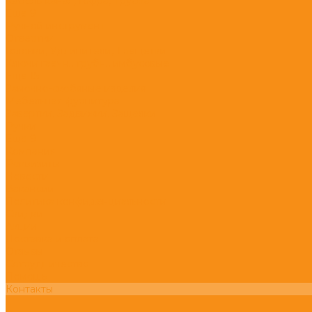
Кабель-канал, Гофра, Трубка
Eще 9
Ручной инструмент
Отвертки
Головки, Удлинители, Трещетки
Ключи гаечн., трубн., имбусовые
Eще 15
Замочно-скобяные изделия
Мебельная фурнитура
Завертки, Задвижки, Защелки
Ручки
Eще 9
Компания
Реквизиты
Новости
Вакансии
Политика конфиденциальности
Скидки
Акции
Доставка и оплата
Отзывы
Сотрудничество
Помощь
Контакты
...