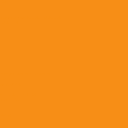
 3м.
еделителями &quot;ERA&quot;
ERA&quot;
с кругл. &quot;ERA&quot;
;ERA
ой 180*250
ot;ERA&quot; ПВХ
quot; ПВХ
ластик
A&quot;