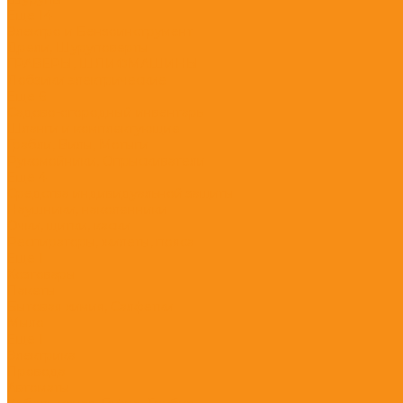
Eще 14
Электро и Бензоинструмент
Дрели, Шуруповерты
ГРАВЕРЫ, ШЛИФМАШИНЫ
Лобзики электрические
Eще 6
Садово-огородный инвентарь
Шланги и комплектующие
Грабли, Вилы, Мотыги
Рукомойники, Опрыскиватели
Eще 4
Средства индивидуальной защиты
Наушники, наколенники
Очки, щитки, каски
Респираторы, жилеты, пояса
Eще 1
Хозтовары
Пакеты
Бытовая химия, Салфетки
Мыло
Eще 1
Электрика
Провода
Автоматы