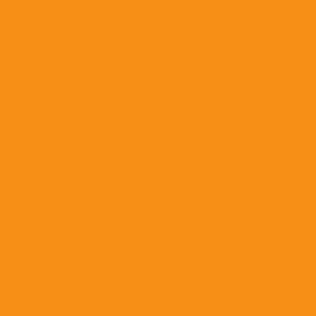
t;
нком высший сорт