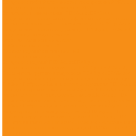
Воздуховод гибкий алюминиевый гофрированный ЭРА, L до
Площадка торцевая металлическая ЭРА
Воздуховод прямоугольный ПВХ &quot;ERA&quot;
Соединитель плоских каналов с фланцевыми воздухораспр
Колено горизонтальное для воздуховода ПВХ 90 гр. &quot;
Соединитель плоского воздуховода ПВХ &quot;ERA&quot;
Подставка для кондиционера
Отвод вентиляционный 45 град.
Тройник вентиляционный
Переход круглый вентиляционный
Переход вентиляционный
Воздуховод круглый ПВХ &quot;ERA&quot;
Держатель плоского воздуховода ПВХ &quot;ERA&quot;
Соединитель круглого воздуховода ПВХ &quot;ERA&quot;
Соединитель эксцентриковый для соед-я плоских воздухов. 
Тройник Т-образный для плоского воздуховода ПВХ &quot
Площадка торцевая пластиковая &quot;ERA&quot; с решетк
Колено для круглого воздуховода &quot;ERA&quot; ПВХ
Тройник-соединитель плоского воздуховода с круглым &qu
Тройник Т-образный для круглого воздуховода &quot;ERA&
Редуктор круглого воздуховода &quot;ERA&quot; ПВХ
Держатель круглого воздуховода &quot;ERA&quot; ПВХ
Решетка вентиляционная &quot;ЭРА&quot; (Р), разъемная, п
Колено вертикальное для воздуховода ПВХ 90 гр. &quot;ER
Строительная химия