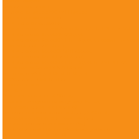
Каталог товаров
Зимний ассортимент
Антигололед &quot;ROCKMELT&quot;
Жидкость незамерзающая
Лопаты снеговые, движки
Лопата снеговая поликарбонат &quot;АЛЬТЕРНАТИВА&quo
Лопата снеговая &quot;УМКА&quot;
Лопата снеговая &quot;КРЕПЫШ&quot; с деревянным чере
Скрепер &quot;ЦИКЛ&quot;
Лопата снеговая &quot;СИБРТЕХ&quot;
Лопата снеговая &quot;ЦИКЛ&quot;
Лопата снеговая &quot;КРЕПЫШ&quot; БЕЗ ЧЕРЕНКА
Щетка-сметка &quot;DENZEL&quot;
Топор-ледоруб &quot;СИБРТЕХ&quot;
Расходники для вентиляции
Дроссель-клапан
Ниппель
Отвод вентиляционный 90 град.
Врезка в прямоугольный водуховод 90 град
Воздуховод спирально-навивной
Вентилятор осевой вытяжной &quot;ЭРА&quot;
Траверса монтажная оцинкованная (3м.)
Шина монтажная оцинкованная (3м.)
Уголок оцинкованный для сборки воздуховодов
Опорная пластина (М8/М10)