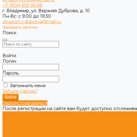
+7 (904) 659-36-68
г. Владимир, ул. Верхняя Дуброва, д. 10
Пн-Вс: с 9:00 до 19:30
stroiport.v.dubrova@mail.ru
Заказать звонок
Поиск
Войти
Логин
Пароль
Запомнить меня
Забыли пароль?
Зарегистрироваться
После регистрации на сайте вам будет доступно отслежива
Каталог товаров
Зимний ассортимент
Антигололед "ROCKMELT"
Жидкость незамерзающая
Лопаты снеговые, движки