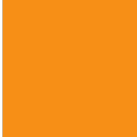
Eще 2
Расходники для вентиляции
Дроссель-клапан
Ниппель
Отвод вентиляционный 90 град.
Eще 55
Строительная химия
Клей-пена "KUDO"
Очиститель пены
Уайт-спирит
Eще 42
Скотчи, Ленты
Изоляционный материал "OPTIMA"
Лента сигнальная "СИБРТЕХ"
Уплотнитель самоклеящийся
Eще 8
Сантехника
Трубы и фитинги полипропилен
Фитинги из металла
Шланги, Подводки
Eще 5
Крепеж
Дюбели
Шайбы
Шурупы