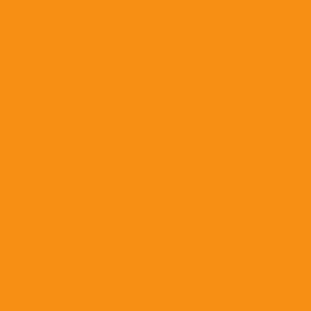
) (10 м.)
а 1200 мм.)
&quot;ЭРА&quot; (РКС)
разборная
 регулируемая
ot;