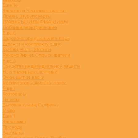
Eще 14
Электро и Бензоинструмент
Дрели, Шуруповерты
ГРАВЕРЫ, ШЛИФМАШИНЫ
Лобзики электрические
Eще 6
Садово-огородный инвентарь
Шланги и комплектующие
Грабли, Вилы, Мотыги
Рукомойники, Опрыскиватели
Eще 4
Средства индивидуальной защиты
Наушники, наколенники
Очки, щитки, каски
Респираторы, жилеты, пояса
Eще 1
Хозтовары
Пакеты
Бытовая химия, Салфетки
Мыло
Eще 1
Электрика
Провода
Автоматы