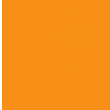
Воздуховод гибкий алюминиевый гофрированный ЭРА, L до
Площадка торцевая металлическая ЭРА
Воздуховод прямоугольный ПВХ &quot;ERA&quot;
Соединитель плоских каналов с фланцевыми воздухораспр
Колено горизонтальное для воздуховода ПВХ 90 гр. &quot;
Соединитель плоского воздуховода ПВХ &quot;ERA&quot;
Подставка для кондиционера
Отвод вентиляционный 45 град.
Тройник вентиляционный
Переход круглый вентиляционный
Переход вентиляционный
Воздуховод круглый ПВХ &quot;ERA&quot;
Держатель плоского воздуховода ПВХ &quot;ERA&quot;
Соединитель круглого воздуховода ПВХ &quot;ERA&quot;
Соединитель эксцентриковый для соед-я плоских воздухов. 
Тройник Т-образный для плоского воздуховода ПВХ &quot
Площадка торцевая пластиковая &quot;ERA&quot; с решетк
Колено для круглого воздуховода &quot;ERA&quot; ПВХ
Тройник-соединитель плоского воздуховода с круглым &qu
Тройник Т-образный для круглого воздуховода &quot;ERA&
Редуктор круглого воздуховода &quot;ERA&quot; ПВХ
Держатель круглого воздуховода &quot;ERA&quot; ПВХ
Решетка вентиляционная &quot;ЭРА&quot; (Р), разъемная, п
Колено вертикальное для воздуховода ПВХ 90 гр. &quot;ER
Строительная химия