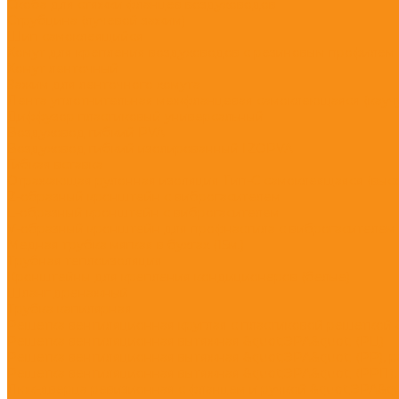
Скоба для стяжки фланцев воздуховодов
Струбцина (лучевой зажим)
Шип самоклеящийся
Хомут для крепления воздуховодов с резиновым профилем
Хомут ленточный
Зажим для ленточного хомута
Лента уплотнительная межфланцевая самоклеющаяся (каучук
Диффузор пластиковый универсальный
Воздуховод гибкий PVA
Воздуховод гибкий изолированный IZOPVA
Гибкая вставка
Отражающая рулонная изоляция Тип-С самоклеящаяся (высот
Z-образный кронштейн с виброгасителем
L-образный кронштейн с виброгасителем
V-образный кронштейн для профнастила с виброгасителем
Медная трубка мягкая в бухтах (15м.)
Трубная теплоизоляция
Кронштейны для крепления кондиционеров (белые)
Шланг дренажный
Трубка капилярная
Решетка вентиляционная круглая с пластиковой решеткой 
Решетка вентиляционная вытяжная &quot;ЭРА&quot; (РЦ)
Решетка вентиляционная вытяжная &quot;ЭРА&quot; (РР), 
Решетка вентиляционная вытяжная &quot;ЭРА&quot; (РРП),
Люк-дверца ревизионная с фланцем и ручкой &quot;ЭРА&qu