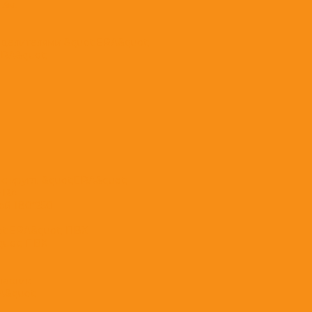
 3м.
еделителями &quot;ERA&quot;
ERA&quot;
с кругл. &quot;ERA&quot;
;ERA
ой 180*250
ot;ERA&quot; ПВХ
quot; ПВХ
ластик
A&quot;