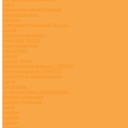
Eще 2
Расходники для вентиляции
Дроссель-клапан
Ниппель
Отвод вентиляционный 90 град.
Eще 55
Строительная химия
Клей-пена "KUDO"
Очиститель пены
Уайт-спирит
Eще 42
Скотчи, Ленты
Изоляционный материал "OPTIMA"
Лента сигнальная "СИБРТЕХ"
Уплотнитель самоклеящийся
Eще 8
Сантехника
Трубы и фитинги полипропилен
Фитинги из металла
Шланги, Подводки
Eще 5
Крепеж
Дюбели
Шайбы
Шурупы