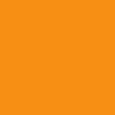
) (10 м.)
а 1200 мм.)
&quot;ЭРА&quot; (РКС)
разборная
 регулируемая
ot;