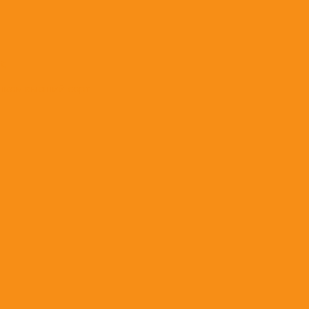
t;
нком высший сорт