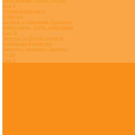
Кабель-канал, Гофра, Трубка
Eще 9
Ручной инструмент
Отвертки
Головки, Удлинители, Трещетки
Ключи гаечн., трубн., имбусовые
Eще 15
Замочно-скобяные изделия
Мебельная фурнитура
Завертки, Задвижки, Защелки
Ручки
Eще 9
Компания
Реквизиты
Новости
Вакансии
Политика конфиденциальности
Скидки
Акции
Доставка и оплата
Отзывы
Сотрудничество
Помощь
Контакты
...