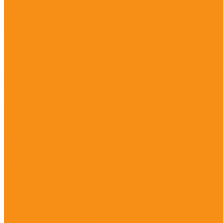
Каталог товаров
Зимний ассортимент
Антигололед &quot;ROCKMELT&quot;
Жидкость незамерзающая
Лопаты снеговые, движки
Лопата снеговая поликарбонат &quot;АЛЬТЕРНАТИВА&quo
Лопата снеговая &quot;УМКА&quot;
Лопата снеговая &quot;КРЕПЫШ&quot; с деревянным чере
Скрепер &quot;ЦИКЛ&quot;
Лопата снеговая &quot;СИБРТЕХ&quot;
Лопата снеговая &quot;ЦИКЛ&quot;
Лопата снеговая &quot;КРЕПЫШ&quot; БЕЗ ЧЕРЕНКА
Щетка-сметка &quot;DENZEL&quot;
Топор-ледоруб &quot;СИБРТЕХ&quot;
Расходники для вентиляции
Дроссель-клапан
Ниппель
Отвод вентиляционный 90 град.
Врезка в прямоугольный водуховод 90 град
Воздуховод спирально-навивной
Вентилятор осевой вытяжной &quot;ЭРА&quot;
Траверса монтажная оцинкованная (3м.)
Шина монтажная оцинкованная (3м.)
Уголок оцинкованный для сборки воздуховодов
Опорная пластина (М8/М10)