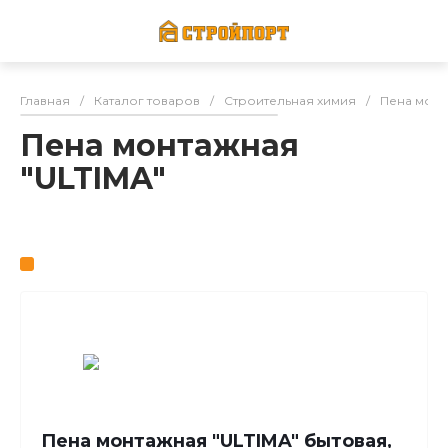
Главная
/
Каталог товаров
/
Строительная химия
/
Пена мота
Пена монтажная
"ULTIMA"
Пена монтажная "ULTIMA" бытовая,