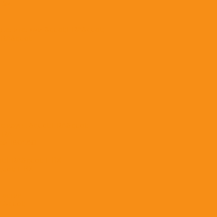
 3м.
еделителями &quot;ERA&quot;
ERA&quot;
с кругл. &quot;ERA&quot;
;ERA
ой 180*250
ot;ERA&quot; ПВХ
quot; ПВХ
ластик
A&quot;