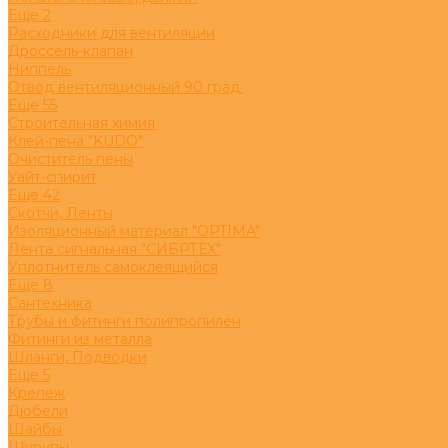
Eще 2
Расходники для вентиляции
Дроссель-клапан
Ниппель
Отвод вентиляционный 90 град.
Eще 55
Строительная химия
Клей-пена "KUDO"
Очиститель пены
Уайт-спирит
Eще 42
Скотчи, Ленты
Изоляционный материал "OPTIMA"
Лента сигнальная "СИБРТЕХ"
Уплотнитель самоклеящийся
Eще 8
Сантехника
Трубы и фитинги полипропилен
Фитинги из металла
Шланги, Подводки
Eще 5
Крепеж
Дюбели
Шайбы
Шурупы