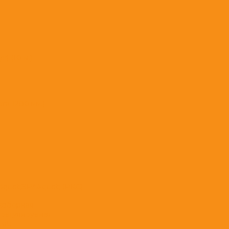
) (10 м.)
а 1200 мм.)
&quot;ЭРА&quot; (РКС)
разборная
 регулируемая
ot;