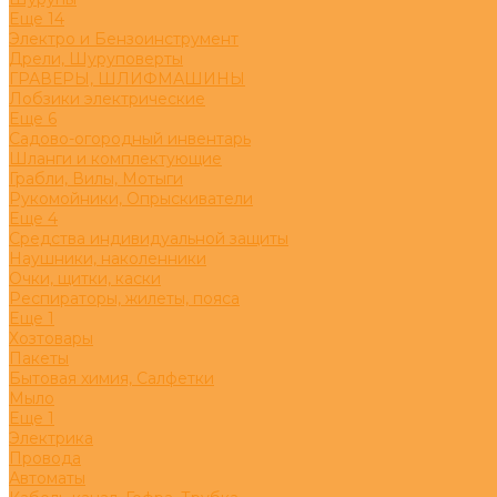
Eще 14
Электро и Бензоинструмент
Дрели, Шуруповерты
ГРАВЕРЫ, ШЛИФМАШИНЫ
Лобзики электрические
Eще 6
Садово-огородный инвентарь
Шланги и комплектующие
Грабли, Вилы, Мотыги
Рукомойники, Опрыскиватели
Eще 4
Средства индивидуальной защиты
Наушники, наколенники
Очки, щитки, каски
Респираторы, жилеты, пояса
Eще 1
Хозтовары
Пакеты
Бытовая химия, Салфетки
Мыло
Eще 1
Электрика
Провода
Автоматы