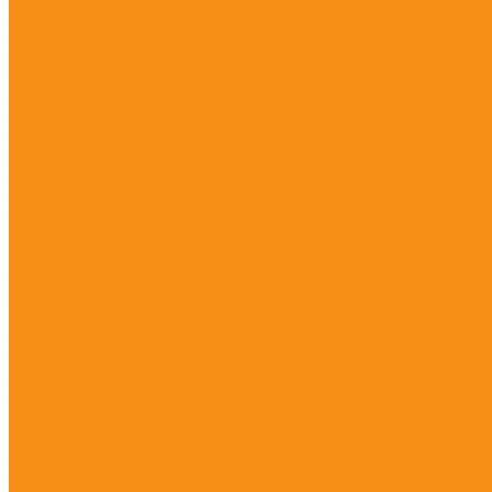
Каталог товаров
Зимний ассортимент
Антигололед &quot;ROCKMELT&quot;
Жидкость незамерзающая
Лопаты снеговые, движки
Лопата снеговая поликарбонат &quot;АЛЬТЕРНАТИВА&quo
Лопата снеговая &quot;УМКА&quot;
Лопата снеговая &quot;КРЕПЫШ&quot; с деревянным чере
Скрепер &quot;ЦИКЛ&quot;
Лопата снеговая &quot;СИБРТЕХ&quot;
Лопата снеговая &quot;ЦИКЛ&quot;
Лопата снеговая &quot;КРЕПЫШ&quot; БЕЗ ЧЕРЕНКА
Щетка-сметка &quot;DENZEL&quot;
Топор-ледоруб &quot;СИБРТЕХ&quot;
Расходники для вентиляции
Дроссель-клапан
Ниппель
Отвод вентиляционный 90 град.
Врезка в прямоугольный водуховод 90 град
Воздуховод спирально-навивной
Вентилятор осевой вытяжной &quot;ЭРА&quot;
Траверса монтажная оцинкованная (3м.)
Шина монтажная оцинкованная (3м.)
Уголок оцинкованный для сборки воздуховодов
Опорная пластина (М8/М10)