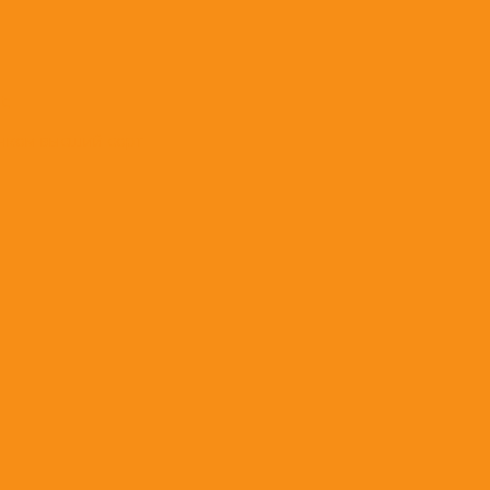
t;
нком высший сорт