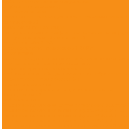
Скоба для стяжки фланцев воздуховодов
Струбцина (лучевой зажим)
Шип самоклеящийся
Хомут для крепления воздуховодов с резиновым профилем
Хомут ленточный
Зажим для ленточного хомута
Лента уплотнительная межфланцевая самоклеющаяся (каучук
Диффузор пластиковый универсальный
Воздуховод гибкий PVA
Воздуховод гибкий изолированный IZOPVA
Гибкая вставка
Отражающая рулонная изоляция Тип-С самоклеящаяся (высот
Z-образный кронштейн с виброгасителем
L-образный кронштейн с виброгасителем
V-образный кронштейн для профнастила с виброгасителем
Медная трубка мягкая в бухтах (15м.)
Трубная теплоизоляция
Кронштейны для крепления кондиционеров (белые)
Шланг дренажный
Трубка капилярная
Решетка вентиляционная круглая с пластиковой решеткой 
Решетка вентиляционная вытяжная &quot;ЭРА&quot; (РЦ)
Решетка вентиляционная вытяжная &quot;ЭРА&quot; (РР), 
Решетка вентиляционная вытяжная &quot;ЭРА&quot; (РРП),
Люк-дверца ревизионная с фланцем и ручкой &quot;ЭРА&qu