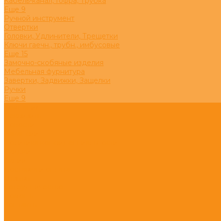
Кабель-канал, Гофра, Трубка
Eще 9
Ручной инструмент
Отвертки
Головки, Удлинители, Трещетки
Ключи гаечн., трубн., имбусовые
Eще 15
Замочно-скобяные изделия
Мебельная фурнитура
Завертки, Задвижки, Защелки
Ручки
Eще 9
Компания
Реквизиты
Новости
Вакансии
Политика конфиденциальности
Скидки
Акции
Доставка и оплата
Отзывы
Сотрудничество
Помощь
Контакты
...