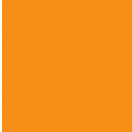
Воздуховод гибкий алюминиевый гофрированный ЭРА, L до
Площадка торцевая металлическая ЭРА
Воздуховод прямоугольный ПВХ &quot;ERA&quot;
Соединитель плоских каналов с фланцевыми воздухораспр
Колено горизонтальное для воздуховода ПВХ 90 гр. &quot;
Соединитель плоского воздуховода ПВХ &quot;ERA&quot;
Подставка для кондиционера
Отвод вентиляционный 45 град.
Тройник вентиляционный
Переход круглый вентиляционный
Переход вентиляционный
Воздуховод круглый ПВХ &quot;ERA&quot;
Держатель плоского воздуховода ПВХ &quot;ERA&quot;
Соединитель круглого воздуховода ПВХ &quot;ERA&quot;
Соединитель эксцентриковый для соед-я плоских воздухов. 
Тройник Т-образный для плоского воздуховода ПВХ &quot
Площадка торцевая пластиковая &quot;ERA&quot; с решетк
Колено для круглого воздуховода &quot;ERA&quot; ПВХ
Тройник-соединитель плоского воздуховода с круглым &qu
Тройник Т-образный для круглого воздуховода &quot;ERA&
Редуктор круглого воздуховода &quot;ERA&quot; ПВХ
Держатель круглого воздуховода &quot;ERA&quot; ПВХ
Решетка вентиляционная &quot;ЭРА&quot; (Р), разъемная, п
Колено вертикальное для воздуховода ПВХ 90 гр. &quot;ER
Строительная химия