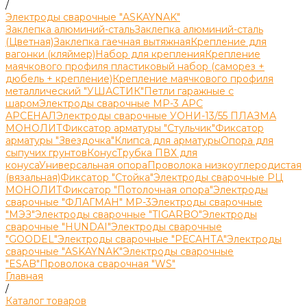
/
Электроды сварочные "ASKAYNAK"
Заклепка алюминий-сталь
Заклепка алюминий-сталь
(Цветная)
Заклепка гаечная вытяжная
Крепление для
вагонки (кляймер)
Набор для крепления
Крепление
маячкового профиля пластиковый набор (саморез +
дюбель + крепление)
Крепление маячкового профиля
металлический "УШАСТИК"
Петли гаражные с
шаром
Электроды сварочные МР-3 АРС
АРСЕНАЛ
Электроды сварочные УОНИ-13/55 ПЛАЗМА
МОНОЛИТ
Фиксатор арматуры "Стульчик"
Фиксатор
арматуры "Звездочка"
Клипса для арматуры
Опора для
сыпучих грунтов
Конус
Трубка ПВХ для
конуса
Универсальная опора
Проволока низкоуглеродистая
(вязальная)
Фиксатор "Стойка"
Электроды сварочные РЦ
МОНОЛИТ
Фиксатор "Потолочная опора"
Электроды
сварочные "ФЛАГМАН" МР-3
Электроды сварочные
"МЭЗ"
Электроды сварочные "TIGARBO"
Электроды
сварочные "HUNDAI"
Электроды сварочные
"GOODEL"
Электроды сварочные "РЕСАНТА"
Электроды
сварочные "ASKAYNAK"
Электроды сварочные
"ESAB"
Проволока сварочная "WS"
Главная
/
Каталог товаров