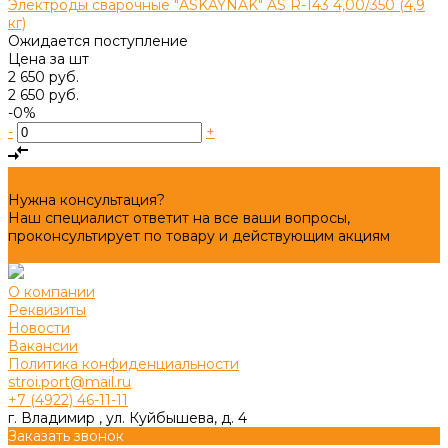
Электроды сварочные "ASKAYNAK" AS R-143 4,00/350 (4,9
кг)
Ожидается поступление
Цена за
шт
2 650 руб.
2 650 руб.
-0%
-
+
Нужна консультация?
Наш специалист ответит на все ваши вопросы,
проконсультирует по товару и действующим акциям
Задать вопрос
О компании
Реквизиты
Новости
Вакансии
Политика конфиденциальности
stroi.port@mail.ru
+7 (4922) 46-11-11
г. Владимир , ул. Куйбышева, д. 4
Заказать звонок