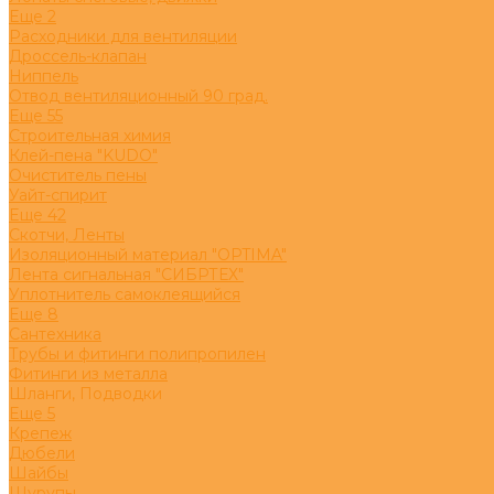
Eще 2
Расходники для вентиляции
Дроссель-клапан
Ниппель
Отвод вентиляционный 90 град.
Eще 55
Строительная химия
Клей-пена "KUDO"
Очиститель пены
Уайт-спирит
Eще 42
Скотчи, Ленты
Изоляционный материал "OPTIMA"
Лента сигнальная "СИБРТЕХ"
Уплотнитель самоклеящийся
Eще 8
Сантехника
Трубы и фитинги полипропилен
Фитинги из металла
Шланги, Подводки
Eще 5
Крепеж
Дюбели
Шайбы
Шурупы