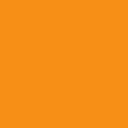
) (10 м.)
а 1200 мм.)
&quot;ЭРА&quot; (РКС)
разборная
 регулируемая
ot;