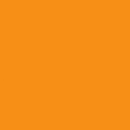
 3м.
еделителями &quot;ERA&quot;
ERA&quot;
с кругл. &quot;ERA&quot;
;ERA
ой 180*250
ot;ERA&quot; ПВХ
quot; ПВХ
ластик
A&quot;