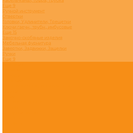
Кабель-канал, Гофра, Трубка
Eще 9
Ручной инструмент
Отвертки
Головки, Удлинители, Трещетки
Ключи гаечн., трубн., имбусовые
Eще 15
Замочно-скобяные изделия
Мебельная фурнитура
Завертки, Задвижки, Защелки
Ручки
Eще 9
Компания
Реквизиты
Новости
Вакансии
Политика конфиденциальности
Скидки
Акции
Доставка и оплата
Отзывы
Сотрудничество
Помощь
Контакты
...