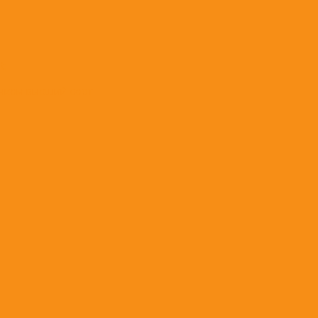
t;
нком высший сорт