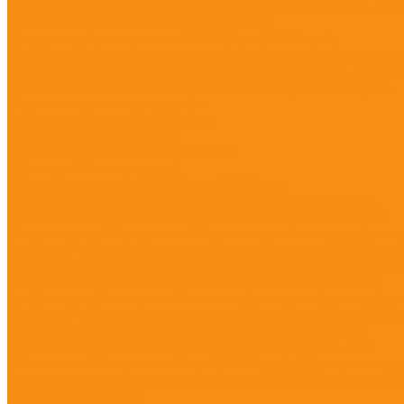
Воздуховод гибкий алюминиевый гофрированный ЭРА, L до
Площадка торцевая металлическая ЭРА
Воздуховод прямоугольный ПВХ &quot;ERA&quot;
Соединитель плоских каналов с фланцевыми воздухораспр
Колено горизонтальное для воздуховода ПВХ 90 гр. &quot;
Соединитель плоского воздуховода ПВХ &quot;ERA&quot;
Подставка для кондиционера
Отвод вентиляционный 45 град.
Тройник вентиляционный
Переход круглый вентиляционный
Переход вентиляционный
Воздуховод круглый ПВХ &quot;ERA&quot;
Держатель плоского воздуховода ПВХ &quot;ERA&quot;
Соединитель круглого воздуховода ПВХ &quot;ERA&quot;
Соединитель эксцентриковый для соед-я плоских воздухов. 
Тройник Т-образный для плоского воздуховода ПВХ &quot
Площадка торцевая пластиковая &quot;ERA&quot; с решетк
Колено для круглого воздуховода &quot;ERA&quot; ПВХ
Тройник-соединитель плоского воздуховода с круглым &qu
Тройник Т-образный для круглого воздуховода &quot;ERA&
Редуктор круглого воздуховода &quot;ERA&quot; ПВХ
Держатель круглого воздуховода &quot;ERA&quot; ПВХ
Решетка вентиляционная &quot;ЭРА&quot; (Р), разъемная, п
Колено вертикальное для воздуховода ПВХ 90 гр. &quot;ER
Строительная химия