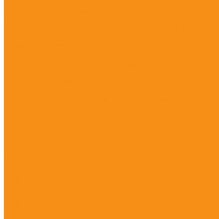
Скоба для стяжки фланцев воздуховодов
Струбцина (лучевой зажим)
Шип самоклеящийся
Хомут для крепления воздуховодов с резиновым профилем
Хомут ленточный
Зажим для ленточного хомута
Лента уплотнительная межфланцевая самоклеющаяся (каучук
Диффузор пластиковый универсальный
Воздуховод гибкий PVA
Воздуховод гибкий изолированный IZOPVA
Гибкая вставка
Отражающая рулонная изоляция Тип-С самоклеящаяся (высот
Z-образный кронштейн с виброгасителем
L-образный кронштейн с виброгасителем
V-образный кронштейн для профнастила с виброгасителем
Медная трубка мягкая в бухтах (15м.)
Трубная теплоизоляция
Кронштейны для крепления кондиционеров (белые)
Шланг дренажный
Трубка капилярная
Решетка вентиляционная круглая с пластиковой решеткой 
Решетка вентиляционная вытяжная &quot;ЭРА&quot; (РЦ)
Решетка вентиляционная вытяжная &quot;ЭРА&quot; (РР), 
Решетка вентиляционная вытяжная &quot;ЭРА&quot; (РРП),
Люк-дверца ревизионная с фланцем и ручкой &quot;ЭРА&qu