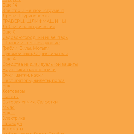
Eще 14
Электро и Бензоинструмент
Дрели, Шуруповерты
ГРАВЕРЫ, ШЛИФМАШИНЫ
Лобзики электрические
Eще 6
Садово-огородный инвентарь
Шланги и комплектующие
Грабли, Вилы, Мотыги
Рукомойники, Опрыскиватели
Eще 4
Средства индивидуальной защиты
Наушники, наколенники
Очки, щитки, каски
Респираторы, жилеты, пояса
Eще 1
Хозтовары
Пакеты
Бытовая химия, Салфетки
Мыло
Eще 1
Электрика
Провода
Автоматы