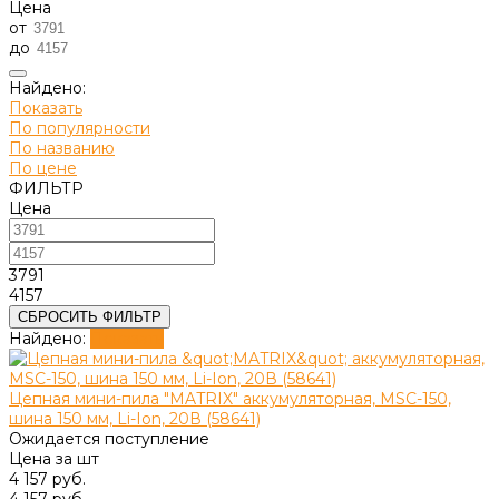
Цена
от
до
Найдено:
Показать
По популярности
По названию
По цене
ФИЛЬТР
Цена
3791
4157
СБРОСИТЬ ФИЛЬТР
Найдено:
Показать
Цепная мини-пила "MATRIX" аккумуляторная, MSC-150,
шина 150 мм, Li-Ion, 20В (58641)
Ожидается поступление
Цена за
шт
4 157 руб.
4 157 руб.