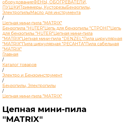
оборудование
ФЕНЫ, ОБОГРЕВАТЕЛИ,
ПУШКИ
Триммеры, Кусторезы
Бензопилы,
Электропилы
Масло для инструмента
/
Цепная мини-пила "MATRIX"
Бензопила "HUTER"
Цепь для бензопилы "СТРОНГ"
Цепь
для бензопилы "HUTER"
Цепная мини-пила
"MATRIX"
Цепная мини-пила "DENZEL"
Пила циркулярная
"MATRIX"
Пила циркулярная "РЕСАНТА"
Пила сабельная
"MATRIX"
Главная
/
Каталог товаров
/
Электро и Бензоинструмент
/
Бензопилы, Электропилы
/
Цепная мини-пила "MATRIX"
Цепная мини-пила
"MATRIX"