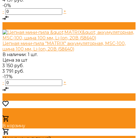
-0%
-
+
Цепная мини-пила "MATRIX" аккумуляторная, MSC-100,
шина 100 мм, Li-Ion, 20В (58640)
В наличии: 1 шт.
Цена за
шт
3 150 руб.
3 791 руб.
-17%
-
+
В корзину
Добавлено