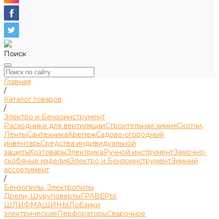
Поиск
Главная
/
Каталог товаров
/
Электро и Бензоинструмент
Расходники для вентиляции
Строительная химия
Скотчи,
Ленты
Сантехника
Крепеж
Садово-огородный
инвентарь
Средства индивидуальной
защиты
Хозтовары
Электрика
Ручной инструмент
Замочно-
скобяные изделия
Электро и Бензоинструмент
Зимний
ассортимент
/
Бензопилы, Электропилы
Дрели, Шуруповерты
ГРАВЕРЫ,
ШЛИФМАШИНЫ
Лобзики
электрические
Перфораторы
Сварочное