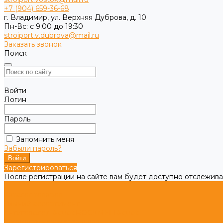
+7 (904) 659-36-68
г. Владимир, ул. Верхняя Дуброва, д. 10
Пн-Вс: с 9:00 до 19:30
stroiport.v.dubrova@mail.ru
Заказать звонок
Поиск
Войти
Логин
Пароль
Запомнить меня
Забыли пароль?
Зарегистрироваться
После регистрации на сайте вам будет доступно отслежива
...
Каталог товаров
Зимний ассортимент
Антигололед &quot;ROCKMELT&quot;
Жидкость незамерзающая