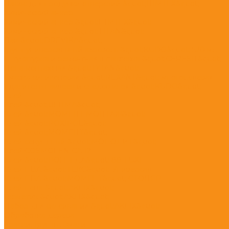
Насос для продувки отверстий &quot;HIMTEX&quot;
Химический анкер
Химический анкер &quot;HIMTEX&quot;
Химический анкер &quot;ТITAN&quot;
Лак &quot;DREVIKA&quot;
Грунт универсальный аэрозоль &quot;KUDO&quot; 520 мл.
Штукатурка и ремонтная шпаклевка &quot;CERESIT&quot;
Пена монтажная &quot;TYTAN&quot;
Смазка силиконовая &quot;REXANT&quot; многоцелевая
Удалитель наклеек и следов клея &quot;KUDO&quot;
Клей
Клей &quot;ULTIMA&quot;
Клей &quot;МОМЕНТ МОНТАЖ&quot;
Клей &quot;POXIPOL&quot;
Клей &quot;МОМЕНТ&quot;
Клей секундный &quot;МОНОЛИТ&quot;
Клей COSMOFEN CA 12
Клей &quot;РОГНЕДА&quot; 88-LUXE
Клей ПВА &quot;ТЕКС&quot; Универсал
Клей ПВА &quot;МОМЕНТ&quot; СТОЛЯР
Клей-пена &quot;AKFIX&quot;
Герметик &quot;AKFIX&quot;
Набор для склеивания &quot;AKFIX&quot;
Обработка дерева
Краски, Грунты, Эмали