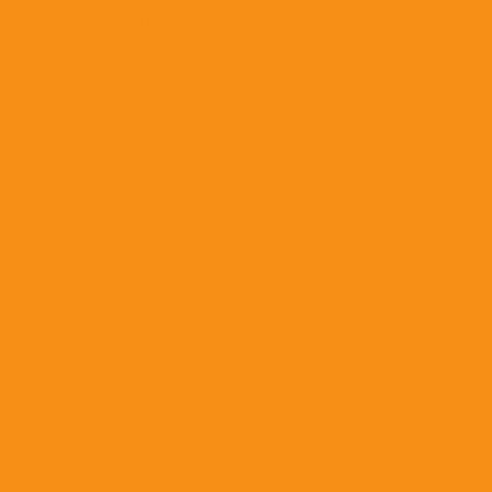
t;PELLIGRINA PAINT&quot;
quot; универсальная