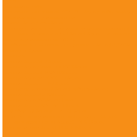
Ацетон
Растворитель 646
Растворитель автоэмалей КСИЛОЛ, &quot;Новбытхим&quot
Обезжириватель универсальный
Керосин &quot;Ясхим&quot;
Многофункциональная проникающая смазка (аэрозоль) &quo
Грунт-эмаль по ржавчине 3 в 1 &quot;H&quot;, шелковисто-м
Средство универсальное WD-40
Огнебиозащитный состав для древесины &quot;БАЗИС&quo
Смазка для буров
Герметики
Герметик &quot;SILA&quot;
Герметик &quot;Ремонт на 100%&quot;
Герметик &quot;REMONTIX&quot;
Герметик &quot;MAKROFLEX&quot;
Герметик &quot;ULTIMA&quot;
Герметик силиконовый &quot;Новбытхим&quot;
Герметик &quot;KUDO&quot;
Герметик &quot;WS&quot; (пакет)
Герметик &quot;DONEWELL&quot;
Клей обойный &quot;МЕТИЛАН&quot;
Масло бытовое универсальное &quot;АНЛЕС&quot;
Грунтовка укрепляющая &quot;CERESIT&quot;
Эмаль акриловая &quot;ПРЕСТИЖ&quot;
Грунтовка &quot;ALFAVIT&quot;