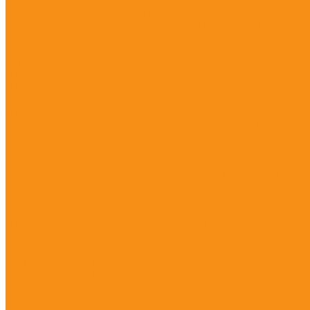
Соединитель плоских каналов с фланцевыми воздухораспр
Колено горизонтальное для воздуховода ПВХ 90 гр. &quot;
Соединитель плоского воздуховода ПВХ &quot;ERA&quot;
Подставка для кондиционера
Отвод вентиляционный 45 град.
Тройник вентиляционный
Переход круглый вентиляционный
Переход вентиляционный
Воздуховод круглый ПВХ &quot;ERA&quot;
Держатель плоского воздуховода ПВХ &quot;ERA&quot;
Соединитель круглого воздуховода ПВХ &quot;ERA&quot;
Соединитель эксцентриковый для соед-я плоских воздухов. 
Тройник Т-образный для плоского воздуховода ПВХ &quot
Площадка торцевая пластиковая &quot;ERA&quot; с решетк
Колено для круглого воздуховода &quot;ERA&quot; ПВХ
Тройник-соединитель плоского воздуховода с круглым &qu
Тройник Т-образный для круглого воздуховода &quot;ERA&
Редуктор круглого воздуховода &quot;ERA&quot; ПВХ
Держатель круглого воздуховода &quot;ERA&quot; ПВХ
Решетка вентиляционная &quot;ЭРА&quot; (Р), разъемная, п
Колено вертикальное для воздуховода ПВХ 90 гр. &quot;ER
Строительная химия
Клей-пена &quot;KUDO&quot;
Очиститель пены
Уайт-спирит