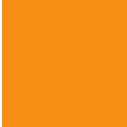
Лопаты снеговые, движки
Лопата снеговая поликарбонат &quot;АЛЬТЕРНАТИВА&quo
Лопата снеговая &quot;УМКА&quot;
Лопата снеговая &quot;КРЕПЫШ&quot; с деревянным чере
Скрепер &quot;ЦИКЛ&quot;
Лопата снеговая &quot;СИБРТЕХ&quot;
Лопата снеговая &quot;ЦИКЛ&quot;
Лопата снеговая &quot;КРЕПЫШ&quot; БЕЗ ЧЕРЕНКА
Щетка-сметка &quot;DENZEL&quot;
Топор-ледоруб &quot;СИБРТЕХ&quot;
Расходники для вентиляции
Дроссель-клапан
Ниппель
Отвод вентиляционный 90 град.
Врезка в прямоугольный водуховод 90 град
Воздуховод спирально-навивной
Вентилятор осевой вытяжной &quot;ЭРА&quot;
Траверса монтажная оцинкованная (3м.)
Шина монтажная оцинкованная (3м.)
Уголок оцинкованный для сборки воздуховодов
Опорная пластина (М8/М10)
Скоба для стяжки фланцев воздуховодов
Струбцина (лучевой зажим)
Шип самоклеящийся
Хомут для крепления воздуховодов с резиновым профилем