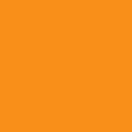
) (10 м.)
а 1200 мм.)
&quot;ЭРА&quot; (РКС)
разборная
 регулируемая
ot;
 3м.