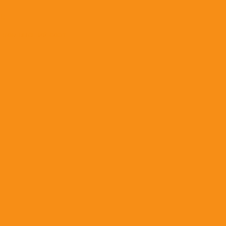
t;
нком высший сорт