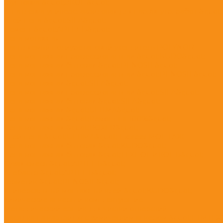
Грунтовка &quot;ЭКОН&quot;
Шпатлевка универс. акриловая для нар./внутр. работ &quo
Клей-пена &quot;SILA&quot;
Цемент &quot;АРТЕЛЬ&quot;
Пена мотажная
Напыляемый полиуретановый утеплитель POLYNOR
Пена монтажная профессиональная &quot;KUDO&quot;
Пена монтажная бытовая &quot;PENOSIL&quot;
Пена монтажная профессиональная &quot;PENOSIL&quot;
Пена монтажная &quot;SILA&quot;
Пена монтажная профессиональная &quot;SILA&quot;
Пена монтажная бытовая &quot;SILA&quot;
Пена монтажная &quot;ULTIMA&quot;
Пена монтажная &quot;Ремонт на 100%&quot;
Пена монтажная &quot;BOXER&quot;
Клей-пена &quot;ULTIMA&quot; Express МОНТАЖ
Пена монтажная бытовая &quot;KUDO&quot;
Пена монтажная бытовая &quot;ТЕХНОНИКОЛЬ&quot;
Сухая смесь &quot;АРТЕЛЬ&quot;
Алебастр &quot;АРТЕЛЬ&quot;
Герметик &quot;PENOSIL&quot;
Универсальный монтажный клей &quot;KUDO&quot;
Химические анкеры и комплектующие
Металлический ершик для чистки отверстий
Насадка на картридж с химическим анкером &quot;HIMTEX&