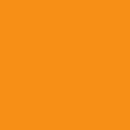
еделителями &quot;ERA&quot;
ERA&quot;
с кругл. &quot;ERA&quot;
;ERA
ой 180*250
ot;ERA&quot; ПВХ
quot; ПВХ
ластик
A&quot;