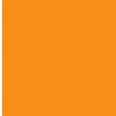
Хомут ленточный
Зажим для ленточного хомута
Лента уплотнительная межфланцевая самоклеющаяся (каучук
Диффузор пластиковый универсальный
Воздуховод гибкий PVA
Воздуховод гибкий изолированный IZOPVA
Гибкая вставка
Отражающая рулонная изоляция Тип-С самоклеящаяся (высот
Z-образный кронштейн с виброгасителем
L-образный кронштейн с виброгасителем
V-образный кронштейн для профнастила с виброгасителем
Медная трубка мягкая в бухтах (15м.)
Трубная теплоизоляция
Кронштейны для крепления кондиционеров (белые)
Шланг дренажный
Трубка капилярная
Решетка вентиляционная круглая с пластиковой решеткой 
Решетка вентиляционная вытяжная &quot;ЭРА&quot; (РЦ)
Решетка вентиляционная вытяжная &quot;ЭРА&quot; (РР), 
Решетка вентиляционная вытяжная &quot;ЭРА&quot; (РРП),
Люк-дверца ревизионная с фланцем и ручкой &quot;ЭРА&qu
Воздуховод гибкий алюминиевый гофрированный ЭРА, L до
Площадка торцевая металлическая ЭРА
Воздуховод прямоугольный ПВХ &quot;ERA&quot;