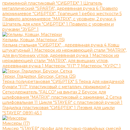
прижимной пластиковый "СИБРТЕХ"
1
Шпатель
металлический "SPARTA", деревянная ручка
6
Правило
алюминиевое "СИБРТЕХ", Трапеция 1 ребро жесткости
5
Правило алюминиевое "МATRIX", c уровнем, 2 ручки
4
Шпатель для клея "СИБРТЕХ"
1
Правило с уровнем и
ручками "ЗУБР"
1
Кельмы, Ковши, Мастерки (15)
Кельма стальная "СИБРТЕХ" , деревянная ручка
4
Ковш
штукатурный
1
Мастерок из нержавеющей стали "MATRIX",
для внутренних углов, деревянная ручка
1
Мастерок из
нержавеющей стали "MATRIX", для внешних углов,
деревянная ручка
1
Мастерок "FIT"
7
Мастерок "КУРС"
1
Терки, Гладилки, Бруски, Сетка (25)
Терка полиуретановая "СИБРТЕХ"
5
Терка для наждачной
бумаги "FIT" (пластиковый с металлич. прижимом)
2
Сеткодержатель "FALCO" на винтах
2
Брусок для
шлифования "MATRIX", пластиковый с зажимами.
2
Сетка
шлифовальная
11
Цикля "STAYER" с пластиковой ручкой
1
Гладилка пластиковая "СИБРТЕХ"
1
Лезвия для цикли
"STAYER" 0891-45
1
Миксеры (17)
Миксер "STAYER" профи для песчано-гравийных смесей