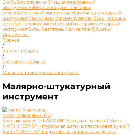
Скобы
Заклепочники
Специализированный
инструмент
Наборы инструментов
Тачки,
колеса
Абразивный инструмент
Малярно-штукатурный
инструмент
Режущий инструмент
Сверла, буры, коронки,
метчики, плашки
Измерительный инструмент
Ударный
инструмент
Биты, Адаптеры, Удлинители
Губцевый
Инструмент
Главная
/
Каталог товаров
/
Ручной инструмент
/
Малярно-штукатурный инструмент
Малярно-штукатурный
инструмент
Кисти, Макловицы (30)
Кисть малярная "HEADMAN" Basic, нат. щетина
7
Кисть
MATRIX "ЕВРО", натуральная щетина, пластиковая ручка
7
Кисть "СИБРТЕХ", радиаторная, натуральная щетина,