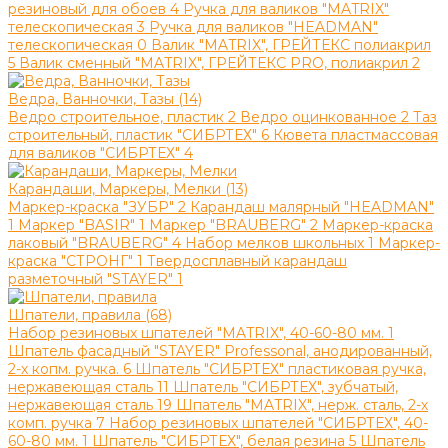
резиновый для обоев
4
Ручка для валиков "MATRIX"
телескопическая
3
Ручка для валиков "HEADMAN"
телескопическая
0
Валик "MATRIX", ГРЕЙТЕКС полиакрил
5
Валик сменный "MATRIX", ГРЕЙТЕКС PRO, полиакрил
2
Ведра, Ванночки, Тазы (14)
Ведро строительное, пластик
2
Ведро оцинкованное
2
Таз
строительный, пластик "СИБРТЕХ"
6
Кювета пластмассовая
для валиков "СИБРТЕХ"
4
Карандаши, Маркеры, Мелки (13)
Маркер-краска "ЗУБР"
2
Карандаш малярный "HEADMAN"
1
Маркер "BASIR"
1
Маркер "BRAUBERG"
2
Маркер-краска
лаковый "BRAUBERG"
4
Набор мелков школьных
1
Маркер-
краска "СТРОНГ"
1
Твердосплавный карандаш
разметочный "STAYER"
1
Шпатели, правила (68)
Набор резиновых шпателей "MATRIX", 40-60-80 мм.
1
Шпатель фасадный "STAYER" Professonal, анодированный,
2-х копм. ручка.
6
Шпатель "СИБРТЕХ" пластиковая ручка,
нержавеющая сталь
11
Шпатель "СИБРТЕХ", зубчатый,
нержавеющая сталь
19
Шпатель "MATRIX", нерж. сталь, 2-х
комп. ручка
7
Набор резиновых шпателей "СИБРТЕХ", 40-
60-80 мм.
1
Шпатель "СИБРТЕХ", белая резина
5
Шпатель