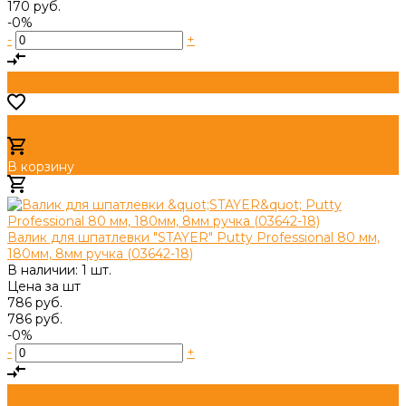
170 руб.
-0%
-
+
В корзину
Добавлено
Валик для шпатлевки "STAYER" Putty Professional 80 мм,
180мм, 8мм ручка (03642-18)
В наличии: 1 шт.
Цена за
шт
786 руб.
786 руб.
-0%
-
+