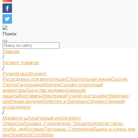
Поиск
Главная
/
Каталог товаров
/
Ручной инструмент
Расходники для вентиляции
Строительная химия
Скотчи,
Ленты
Сантехника
Крепеж
Садово-огородный
инвентарь
Средства индивидуальной
защиты
Хозтовары
Электрика
Ручной инструмент
Замочно-
скобяные изделия
Электро и Бензоинструмент
Зимний
ассортимент
/
Малярно-штукатурный инструмент
Отвертки
Головки, Удлинители, Трещетки
Ключи гаечн.,
трубн., имбусовые
Лестницы, Стремянки
Ящики и сумки для
инструмента
Степлеры,