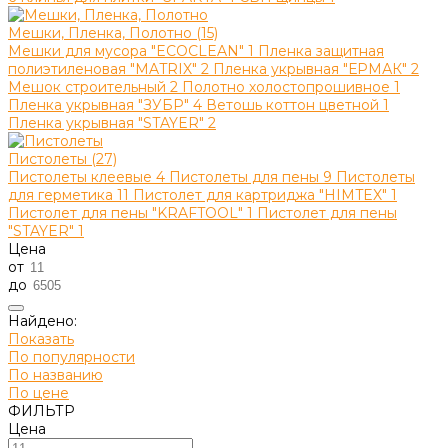
Мешки, Пленка, Полотно (15)
Мешки для мусора "ECOCLEAN"
1
Пленка защитная
полиэтиленовая "MATRIX"
2
Пленка укрывная "ЕРМАК"
2
Мешок строительный
2
Полотно холостопрошивное
1
Пленка укрывная "ЗУБР"
4
Ветошь коттон цветной
1
Пленка укрывная "STAYER"
2
Пистолеты (27)
Пистолеты клеевые
4
Пистолеты для пены
9
Пистолеты
для герметика
11
Пистолет для картриджа "HIMTEX"
1
Пистолет для пены "KRAFTOOL"
1
Пистолет для пены
"STAYER"
1
Цена
от
до
Найдено:
Показать
По популярности
По названию
По цене
ФИЛЬТР
Цена