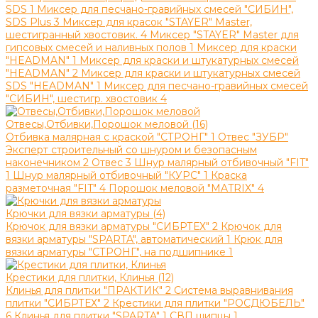
SDS
1
Миксер для песчано-гравийных смесей "СИБИН",
SDS Plus
3
Миксер для красок "STAYER" Master,
шестигранный хвостовик.
4
Миксер "STAYER" Master для
гипсовых смесей и наливных полов
1
Миксер для краски
"HEADMAN"
1
Миксер для краски и штукатурных смесей
"HEADMAN"
2
Миксер для краски и штукатурных смесей
SDS "HEADMAN"
1
Миксер для песчано-гравийных смесей
"СИБИН", шестигр. хвостовик
4
Отвесы,Отбивки,Порошок меловой (16)
Отбивка малярная с краской "СТРОНГ"
1
Отвес "ЗУБР"
Эксперт строительный со шнуром и безопасным
наконечником
2
Отвес
3
Шнур малярный отбивочный "FIT"
1
Шнур малярный отбивочный "КУРС"
1
Краска
разметочная "FIT"
4
Порошок меловой "MATRIX"
4
Крючки для вязки арматуры (4)
Крючок для вязки арматуры "СИБРТЕХ"
2
Крючок для
вязки арматуры "SPARTA", автоматический
1
Крюк для
вязки арматуры "СТРОНГ", на подшипнике
1
Крестики для плитки, Клинья (12)
Клинья для плитки "ПРАКТИК"
2
Система выравнивания
плитки "СИБРТЕХ"
2
Крестики для плитки "РОСДЮБЕЛЬ"
6
Клинья для плитки "SPARTA"
1
СВП щипцы
1