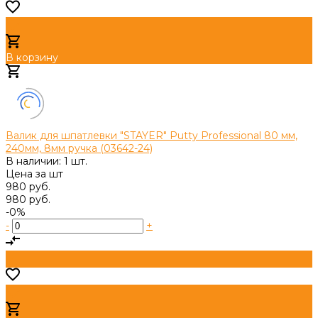
В корзину
Добавлено
Валик для шпатлевки "STAYER" Putty Professional 80 мм,
240мм, 8мм ручка (03642-24)
В наличии: 1 шт.
Цена за
шт
980 руб.
980 руб.
-0%
-
+