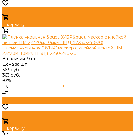
В корзину
Добавлено
Пленка укрывная "ЗУБР" маскер с клейкой лентой ПМ
2,4*20м, 10мкм ПВД (12250-240-20)
В наличии: 9 шт.
Цена за
шт
363 руб.
363 руб.
-0%
-
+
В корзину