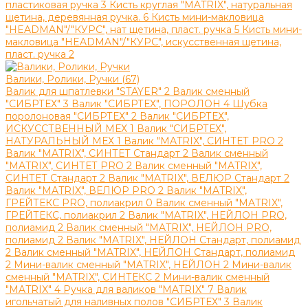
пластиковая ручка
3
Кисть круглая "MATRIX", натуральная
щетина, деревянная ручка.
6
Кисть мини-макловица
"HEADMAN"/"КУРС", нат щетина, пласт. ручка
5
Кисть мини-
макловица "HEADMAN"/"КУРС", искусственная щетина,
пласт. ручка
2
Валики, Ролики, Ручки (67)
Валик для шпатлевки "STAYER"
2
Валик сменный
"СИБРТЕХ"
3
Валик "СИБРТЕХ", ПОРОЛОН
4
Шубка
поролоновая "СИБРТЕХ"
2
Валик "СИБРТЕХ",
ИСКУССТВЕННЫЙ МЕХ
1
Валик "СИБРТЕХ",
НАТУРАЛЬНЫЙ МЕХ
1
Валик "MATRIX", СИНТЕТ PRO
2
Валик "MATRIX", СИНТЕТ Стандарт
2
Валик сменный
"MATRIX", СИНТЕТ PRO
2
Валик сменный "MATRIX",
СИНТЕТ Стандарт
2
Валик "MATRIX", ВЕЛЮР Стандарт
2
Валик "MATRIX", ВЕЛЮР PRO
2
Валик "MATRIX",
ГРЕЙТЕКС PRO, полиакрил
0
Валик сменный "MATRIX",
ГРЕЙТЕКС, полиакрил
2
Валик "MATRIX", НЕЙЛОН PRO,
полиамид
2
Валик сменный "MATRIX", НЕЙЛОН PRO,
полиамид
2
Валик "MATRIX", НЕЙЛОН Стандарт, полиамид
2
Валик сменный "MATRIX", НЕЙЛОН Стандарт, полиамид
2
Мини-валик сменный "MATRIX", НЕЙЛОН
2
Мини-валик
сменный "MATRIX", СИНТЕКС
2
Мини-валик сменный
"MATRIX"
4
Ручка для валиков "MATRIX"
7
Валик
игольчатый для наливных полов "СИБРТЕХ"
3
Валик