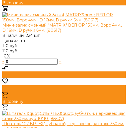
В корзину
Добавлено
Мини-валик сменный "MATRIX" ВЕЛЮР 150мм, Ворс 4мм.,
D 16мм, D ручки 6мм. (80617)
В наличии: 224 шт.
Цена за
шт
110 руб.
110 руб.
-0%
-
+
В корзину
Добавлено
Шпатель "СИБРТЕХ", зубчатый, нержавеющая сталь 350мм.