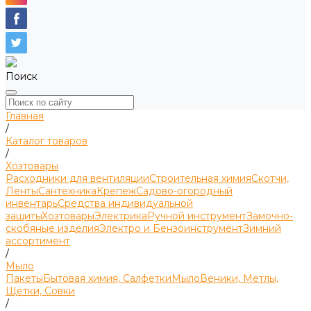
Поиск
Главная
/
Каталог товаров
/
Хозтовары
Расходники для вентиляции
Строительная химия
Скотчи,
Ленты
Сантехника
Крепеж
Садово-огородный
инвентарь
Средства индивидуальной
защиты
Хозтовары
Электрика
Ручной инструмент
Замочно-
скобяные изделия
Электро и Бензоинструмент
Зимний
ассортимент
/
Мыло
Пакеты
Бытовая химия, Салфетки
Мыло
Веники, Метлы,
Щетки, Совки
/