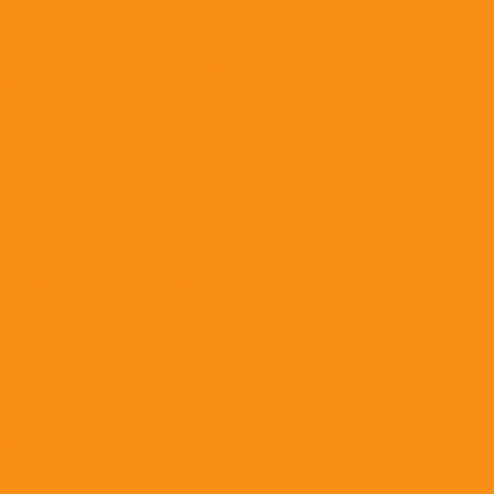
 3м.
еделителями &quot;ERA&quot;
ERA&quot;
с кругл. &quot;ERA&quot;
;ERA
ой 180*250
ot;ERA&quot; ПВХ
quot; ПВХ
ластик
A&quot;