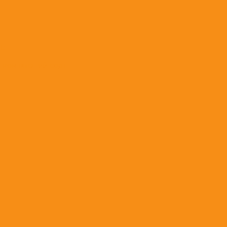
t;
нком высший сорт