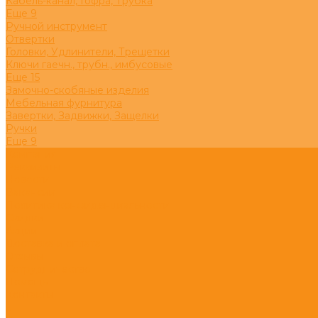
Кабель-канал, Гофра, Трубка
Eще 9
Ручной инструмент
Отвертки
Головки, Удлинители, Трещетки
Ключи гаечн., трубн., имбусовые
Eще 15
Замочно-скобяные изделия
Мебельная фурнитура
Завертки, Задвижки, Защелки
Ручки
Eще 9
Компания
Реквизиты
Новости
Вакансии
Политика конфиденциальности
Скидки
Акции
Доставка и оплата
Отзывы
Сотрудничество
Помощь
Контакты
...