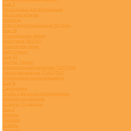
Eще 2
Расходники для вентиляции
Дроссель-клапан
Ниппель
Отвод вентиляционный 90 град.
Eще 55
Строительная химия
Клей-пена "KUDO"
Очиститель пены
Уайт-спирит
Eще 42
Скотчи, Ленты
Изоляционный материал "OPTIMA"
Лента сигнальная "СИБРТЕХ"
Уплотнитель самоклеящийся
Eще 8
Сантехника
Трубы и фитинги полипропилен
Фитинги из металла
Шланги, Подводки
Eще 5
Крепеж
Дюбели
Шайбы
Шурупы