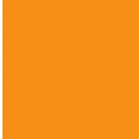
Скоба для стяжки фланцев воздуховодов
Струбцина (лучевой зажим)
Шип самоклеящийся
Хомут для крепления воздуховодов с резиновым профилем
Хомут ленточный
Зажим для ленточного хомута
Лента уплотнительная межфланцевая самоклеющаяся (каучук
Диффузор пластиковый универсальный
Воздуховод гибкий PVA
Воздуховод гибкий изолированный IZOPVA
Гибкая вставка
Отражающая рулонная изоляция Тип-С самоклеящаяся (высот
Z-образный кронштейн с виброгасителем
L-образный кронштейн с виброгасителем
V-образный кронштейн для профнастила с виброгасителем
Медная трубка мягкая в бухтах (15м.)
Трубная теплоизоляция
Кронштейны для крепления кондиционеров (белые)
Шланг дренажный
Трубка капилярная
Решетка вентиляционная круглая с пластиковой решеткой 
Решетка вентиляционная вытяжная &quot;ЭРА&quot; (РЦ)
Решетка вентиляционная вытяжная &quot;ЭРА&quot; (РР), 
Решетка вентиляционная вытяжная &quot;ЭРА&quot; (РРП),
Люк-дверца ревизионная с фланцем и ручкой &quot;ЭРА&qu