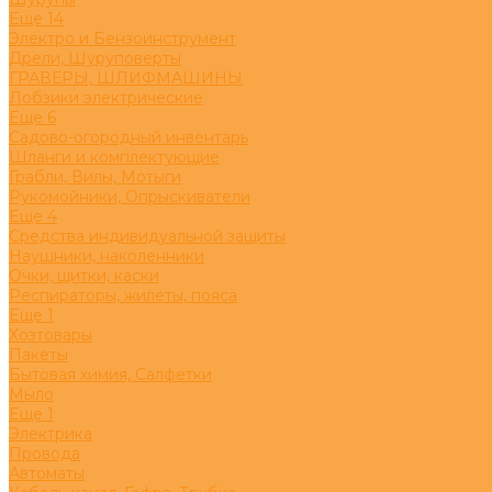
Eще 14
Электро и Бензоинструмент
Дрели, Шуруповерты
ГРАВЕРЫ, ШЛИФМАШИНЫ
Лобзики электрические
Eще 6
Садово-огородный инвентарь
Шланги и комплектующие
Грабли, Вилы, Мотыги
Рукомойники, Опрыскиватели
Eще 4
Средства индивидуальной защиты
Наушники, наколенники
Очки, щитки, каски
Респираторы, жилеты, пояса
Eще 1
Хозтовары
Пакеты
Бытовая химия, Салфетки
Мыло
Eще 1
Электрика
Провода
Автоматы