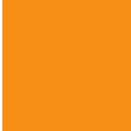
Каталог товаров
Зимний ассортимент
Антигололед &quot;ROCKMELT&quot;
Жидкость незамерзающая
Лопаты снеговые, движки
Лопата снеговая поликарбонат &quot;АЛЬТЕРНАТИВА&quo
Лопата снеговая &quot;УМКА&quot;
Лопата снеговая &quot;КРЕПЫШ&quot; с деревянным чере
Скрепер &quot;ЦИКЛ&quot;
Лопата снеговая &quot;СИБРТЕХ&quot;
Лопата снеговая &quot;ЦИКЛ&quot;
Лопата снеговая &quot;КРЕПЫШ&quot; БЕЗ ЧЕРЕНКА
Щетка-сметка &quot;DENZEL&quot;
Топор-ледоруб &quot;СИБРТЕХ&quot;
Расходники для вентиляции
Дроссель-клапан
Ниппель
Отвод вентиляционный 90 град.
Врезка в прямоугольный водуховод 90 град
Воздуховод спирально-навивной
Вентилятор осевой вытяжной &quot;ЭРА&quot;
Траверса монтажная оцинкованная (3м.)
Шина монтажная оцинкованная (3м.)
Уголок оцинкованный для сборки воздуховодов
Опорная пластина (М8/М10)