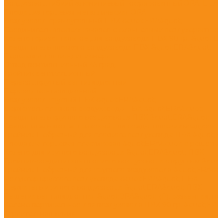
Воздуховод гибкий алюминиевый гофрированный ЭРА, L до
Площадка торцевая металлическая ЭРА
Воздуховод прямоугольный ПВХ &quot;ERA&quot;
Соединитель плоских каналов с фланцевыми воздухораспр
Колено горизонтальное для воздуховода ПВХ 90 гр. &quot;
Соединитель плоского воздуховода ПВХ &quot;ERA&quot;
Подставка для кондиционера
Отвод вентиляционный 45 град.
Тройник вентиляционный
Переход круглый вентиляционный
Переход вентиляционный
Воздуховод круглый ПВХ &quot;ERA&quot;
Держатель плоского воздуховода ПВХ &quot;ERA&quot;
Соединитель круглого воздуховода ПВХ &quot;ERA&quot;
Соединитель эксцентриковый для соед-я плоских воздухов. 
Тройник Т-образный для плоского воздуховода ПВХ &quot
Площадка торцевая пластиковая &quot;ERA&quot; с решетк
Колено для круглого воздуховода &quot;ERA&quot; ПВХ
Тройник-соединитель плоского воздуховода с круглым &qu
Тройник Т-образный для круглого воздуховода &quot;ERA&
Редуктор круглого воздуховода &quot;ERA&quot; ПВХ
Держатель круглого воздуховода &quot;ERA&quot; ПВХ
Решетка вентиляционная &quot;ЭРА&quot; (Р), разъемная, п
Колено вертикальное для воздуховода ПВХ 90 гр. &quot;ER
Строительная химия