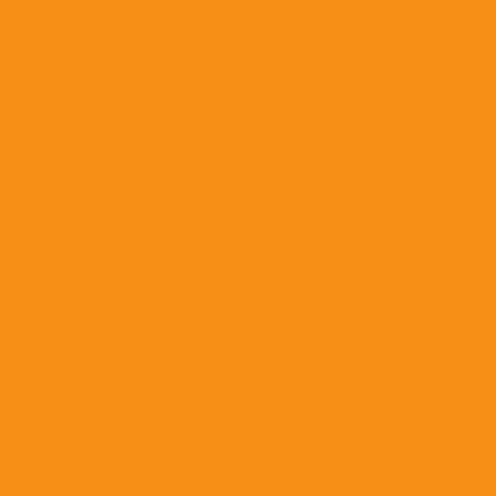
) (10 м.)
а 1200 мм.)
&quot;ЭРА&quot; (РКС)
разборная
 регулируемая
ot;