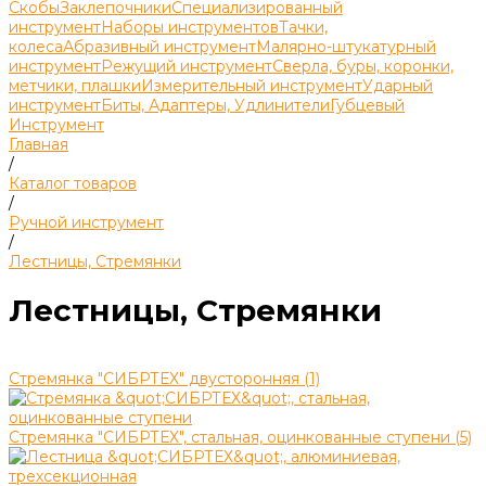
Скобы
Заклепочники
Специализированный
инструмент
Наборы инструментов
Тачки,
колеса
Абразивный инструмент
Малярно-штукатурный
инструмент
Режущий инструмент
Сверла, буры, коронки,
метчики, плашки
Измерительный инструмент
Ударный
инструмент
Биты, Адаптеры, Удлинители
Губцевый
Инструмент
Главная
/
Каталог товаров
/
Ручной инструмент
/
Лестницы, Стремянки
Лестницы, Стремянки
Стремянка "СИБРТЕХ" двусторонняя (1)
Стремянка "СИБРТЕХ", стальная, оцинкованные ступени (5)