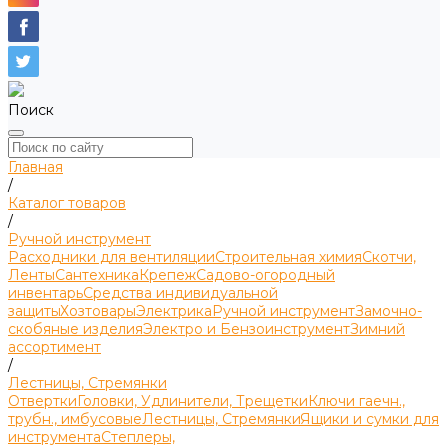
Поиск
Главная
/
Каталог товаров
/
Ручной инструмент
Расходники для вентиляции
Строительная химия
Скотчи,
Ленты
Сантехника
Крепеж
Садово-огородный
инвентарь
Средства индивидуальной
защиты
Хозтовары
Электрика
Ручной инструмент
Замочно-
скобяные изделия
Электро и Бензоинструмент
Зимний
ассортимент
/
Лестницы, Стремянки
Отвертки
Головки, Удлинители, Трещетки
Ключи гаечн.,
трубн., имбусовые
Лестницы, Стремянки
Ящики и сумки для
инструмента
Степлеры,