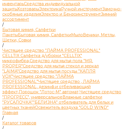
инвентарь
Средства индивидуальной
защиты
Хозтовары
Электрика
Ручной инструмент
Замочно-
скобяные изделия
Электро и Бензоинструмент
Зимний
ассортимент
/
Бытовая химия, Салфетки
Пакеты
Бытовая химия, Салфетки
Мыло
Веники, Метлы,
Щетки, Совки
/
Чистящее средство "ЛАЙМА PROFESSIONAL"
CELLTIX Салфетка д/уборки "CELLTIX"
микрофибра,
Средство для мытья пола "MR.
PROPER"
Средство для мытья стекол и зеркал
"LAIMA"
Средство для мытья посуды "КАПЛЯ
VOX"
Чистящее средство "ЛАЙМА
PROFESSIONAL"
Чистящее средство , ЛАЙМА
PROFESSIONAL, дезинф.и отбеливающий
эффект,
Порошок "Лотос-М" автомат,
Чистящее средство
"ПРОГРЕСС", универсальное
Влажные салфетки
"РУСАЛОЧКА"
"БЕЛИЗНА" отбеливатель для белых и
цветных тканей
Освежитель воздуха "GOLD WIND"
Главная
/
Каталог товаров
/