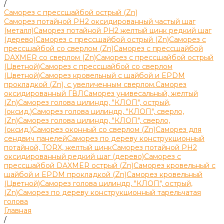
/
Саморез с прессшайбой острый (Zn)
Саморез потайной PH2 оксидированный частый шаг
(металл)
Саморез потайной РН2 желтый цинк редкий шаг
(дерево)
Саморез с прессшайбой острый (Zn)
Саморез с
прессшайбой со сверлом (Zn)
Саморез с прессшайбой
DAXMER со сверлом (Zn)
Саморез с прессшайбой острый
(Цветной)
Саморез с прессшайбой со сверлом
(Цветной)
Саморез кровельный с шайбой и EPDM
прокладкой (Zn), с увеличенным сверлом.
Саморез
оксидированный ГВЛ
Саморез унивесальный, желтый
(Zn)
Саморез голова цилиндр, "КЛОП", острый,
(оксид.)
Саморез голова цилиндр, "КЛОП", сверло,
(Zn)
Саморез голова цилиндр, "КЛОП", сверло,
(оксид.)
Саморез оконный со сверлом (Zn)
Саморез для
сендвич панелей
Саморез по дереву конструкционный
потайной, TORX, желтый цинк
Саморез потайной PH2
оксидированный редкий шаг (дерево)
Саморез с
прессшайбой DAXMER острый (Zn)
Саморез кровельный с
шайбой и EPDM прокладкой (Zn)
Саморез кровельный
(Цветной)
Саморез голова цилиндр, "КЛОП", острый,
(Zn)
Саморез по дереву конструкционный тарельчатая
голова
Главная
/