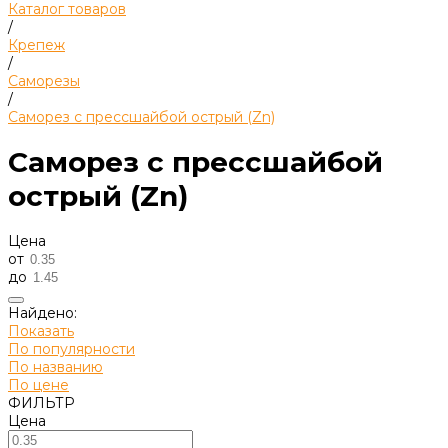
Каталог товаров
/
Крепеж
/
Саморезы
/
Саморез с прессшайбой острый (Zn)
Саморез с прессшайбой
острый (Zn)
Цена
от
до
Найдено:
Показать
По популярности
По названию
По цене
ФИЛЬТР
Цена