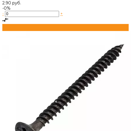
2.90 руб.
-0%
-
+