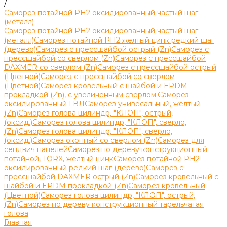
/
Саморез потайной PH2 оксидированный частый шаг
(металл)
Саморез потайной PH2 оксидированный частый шаг
(металл)
Саморез потайной РН2 желтый цинк редкий шаг
(дерево)
Саморез с прессшайбой острый (Zn)
Саморез с
прессшайбой со сверлом (Zn)
Саморез с прессшайбой
DAXMER со сверлом (Zn)
Саморез с прессшайбой острый
(Цветной)
Саморез с прессшайбой со сверлом
(Цветной)
Саморез кровельный с шайбой и EPDM
прокладкой (Zn), с увеличенным сверлом.
Саморез
оксидированный ГВЛ
Саморез унивесальный, желтый
(Zn)
Саморез голова цилиндр, "КЛОП", острый,
(оксид.)
Саморез голова цилиндр, "КЛОП", сверло,
(Zn)
Саморез голова цилиндр, "КЛОП", сверло,
(оксид.)
Саморез оконный со сверлом (Zn)
Саморез для
сендвич панелей
Саморез по дереву конструкционный
потайной, TORX, желтый цинк
Саморез потайной PH2
оксидированный редкий шаг (дерево)
Саморез с
прессшайбой DAXMER острый (Zn)
Саморез кровельный с
шайбой и EPDM прокладкой (Zn)
Саморез кровельный
(Цветной)
Саморез голова цилиндр, "КЛОП", острый,
(Zn)
Саморез по дереву конструкционный тарельчатая
голова
Главная