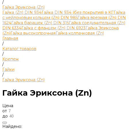
/
Гайка Эриксона (Zn)
Гайка (Zn) DIN 934
Гайка DIN 934 (без покрытия) в КГ
Гайка
с нейлоновым кольцом (Zn) DIN 985
Гайка врезная (Zn) DIN
1624
Гайка барашек (Zn) DIN 315
Гайка соединительная (Zn)
DIN 6334
Гайка с фланцем (Zn) DIN 6923
Гайка Эриксона
(Zn)
Гайка высокопрочная
Гайка колпачковая (Zn)
Главная
/
Каталог товаров
/
Крепеж
/
Гайки
/
Гайка Эриксона (Zn)
Гайка Эриксона (Zn)
Цена
от
до
Найдено: