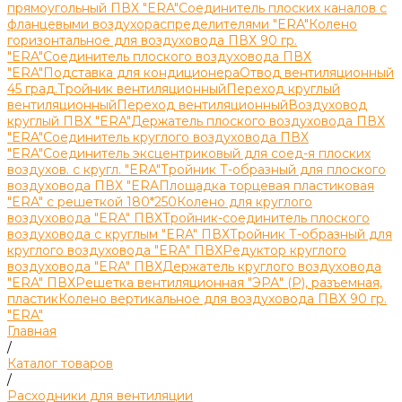
прямоугольный ПВХ "ERA"
Соединитель плоских каналов с
фланцевыми воздухораспределителями "ERA"
Колено
горизонтальное для воздуховода ПВХ 90 гр.
"ERA"
Соединитель плоского воздуховода ПВХ
"ERA"
Подставка для кондиционера
Отвод вентиляционный
45 град.
Тройник вентиляционный
Переход круглый
вентиляционный
Переход вентиляционный
Воздуховод
круглый ПВХ "ERA"
Держатель плоского воздуховода ПВХ
"ERA"
Соединитель круглого воздуховода ПВХ
"ERA"
Соединитель эксцентриковый для соед-я плоских
воздухов. с кругл. "ERA"
Тройник Т-образный для плоского
воздуховода ПВХ "ERA
Площадка торцевая пластиковая
"ERA" с решеткой 180*250
Колено для круглого
воздуховода "ERA" ПВХ
Тройник-соединитель плоского
воздуховода с круглым "ERA" ПВХ
Тройник Т-образный для
круглого воздуховода "ERA" ПВХ
Редуктор круглого
воздуховода "ERA" ПВХ
Держатель круглого воздуховода
"ERA" ПВХ
Решетка вентиляционная "ЭРА" (Р), разъемная,
пластик
Колено вертикальное для воздуховода ПВХ 90 гр.
"ERA"
Главная
/
Каталог товаров
/
Расходники для вентиляции