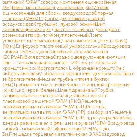
вытяжной "ЭРА"
Траверса монтажная оцинкованная
(3м.)
Шина монтажная оцинкованная (3м.)
Уголок
оцинкованный для сборки воздуховодов
Опорная
пластина (М8/М10)
Скоба для стяжки фланцев
воздуховодов
Струбцина (лучевой зажим)
Шип
самоклеящийся
Хомут для крепления воздуховодов с
резиновым профилем
Хомут ленточный
Лента
уплотнительная межфланцевая самоклеющаяся (каучук)
(10 м.)
Диффузор пластиковый универсальный
Воздуховод
гибкий PVA
Воздуховод гибкий изолированный
IZOPVA
Гибкая вставка
Отражающая рулонная изоляция
Тип-С самоклеящаяся (высота 1200 мм.)
Z-образный
кронштейн с виброгасителем
L-образный кронштейн с
виброгасителем
V-образный кронштейн для профнастила с
виброгасителем
Медная трубка мягкая в бухтах
(15м.)
Трубная теплоизоляция
Кронштейны для крепления
кондиционеров (белые)
Шланг дренажный
Трубка
капилярная
Решетка вентиляционная круглая с
пластиковой решеткой "ЭРА" (РКС)
Решетка
вентиляционная вытяжная "ЭРА" (РЦ)
Решетка
вентиляционная вытяжная "ЭРА" (РР), разборная
Решетка
вентиляционная вытяжная "ЭРА" (РРП), регулируемая
Люк-
дверца ревизионная с фланцем и ручкой "ЭРА"
Воздуховод
гибкий алюминиевый гофрированный ЭРА, L до
3м.
Площадка торцевая металлическая ЭРА
Воздуховод