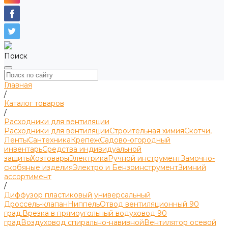
Поиск
Главная
/
Каталог товаров
/
Расходники для вентиляции
Расходники для вентиляции
Строительная химия
Скотчи,
Ленты
Сантехника
Крепеж
Садово-огородный
инвентарь
Средства индивидуальной
защиты
Хозтовары
Электрика
Ручной инструмент
Замочно-
скобяные изделия
Электро и Бензоинструмент
Зимний
ассортимент
/
Диффузор пластиковый универсальный
Дроссель-клапан
Ниппель
Отвод вентиляционный 90
град.
Врезка в прямоугольный водуховод 90
град
Воздуховод спирально-навивной
Вентилятор осевой