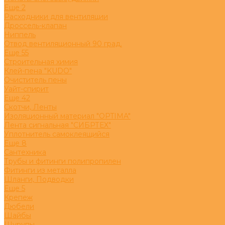
Eще 2
Расходники для вентиляции
Дроссель-клапан
Ниппель
Отвод вентиляционный 90 град.
Eще 55
Строительная химия
Клей-пена "KUDO"
Очиститель пены
Уайт-спирит
Eще 42
Скотчи, Ленты
Изоляционный материал "OPTIMA"
Лента сигнальная "СИБРТЕХ"
Уплотнитель самоклеящийся
Eще 8
Сантехника
Трубы и фитинги полипропилен
Фитинги из металла
Шланги, Подводки
Eще 5
Крепеж
Дюбели
Шайбы
Шурупы