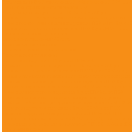
Воздуховод гибкий алюминиевый гофрированный ЭРА, L до
Площадка торцевая металлическая ЭРА
Воздуховод прямоугольный ПВХ &quot;ERA&quot;
Соединитель плоских каналов с фланцевыми воздухораспр
Колено горизонтальное для воздуховода ПВХ 90 гр. &quot;
Соединитель плоского воздуховода ПВХ &quot;ERA&quot;
Подставка для кондиционера
Отвод вентиляционный 45 град.
Тройник вентиляционный
Переход круглый вентиляционный
Переход вентиляционный
Воздуховод круглый ПВХ &quot;ERA&quot;
Держатель плоского воздуховода ПВХ &quot;ERA&quot;
Соединитель круглого воздуховода ПВХ &quot;ERA&quot;
Соединитель эксцентриковый для соед-я плоских воздухов. 
Тройник Т-образный для плоского воздуховода ПВХ &quot
Площадка торцевая пластиковая &quot;ERA&quot; с решетк
Колено для круглого воздуховода &quot;ERA&quot; ПВХ
Тройник-соединитель плоского воздуховода с круглым &qu
Тройник Т-образный для круглого воздуховода &quot;ERA&
Редуктор круглого воздуховода &quot;ERA&quot; ПВХ
Держатель круглого воздуховода &quot;ERA&quot; ПВХ
Решетка вентиляционная &quot;ЭРА&quot; (Р), разъемная, п
Колено вертикальное для воздуховода ПВХ 90 гр. &quot;ER
Строительная химия