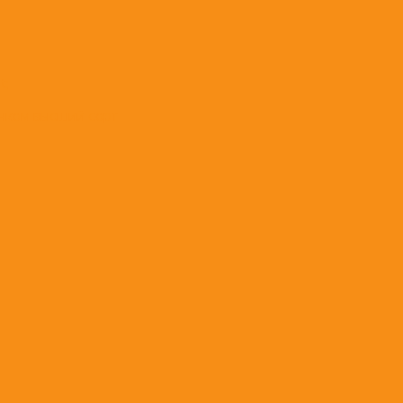
t;
нком высший сорт