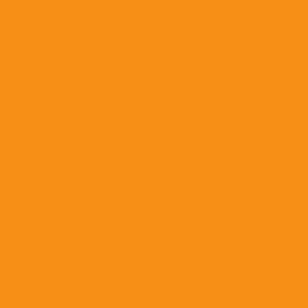
 3м.
еделителями &quot;ERA&quot;
ERA&quot;
с кругл. &quot;ERA&quot;
;ERA
ой 180*250
ot;ERA&quot; ПВХ
quot; ПВХ
ластик
A&quot;