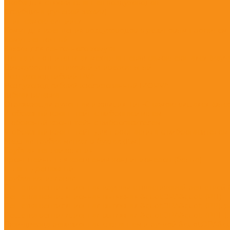
Скоба для стяжки фланцев воздуховодов
Струбцина (лучевой зажим)
Шип самоклеящийся
Хомут для крепления воздуховодов с резиновым профилем
Хомут ленточный
Зажим для ленточного хомута
Лента уплотнительная межфланцевая самоклеющаяся (каучук
Диффузор пластиковый универсальный
Воздуховод гибкий PVA
Воздуховод гибкий изолированный IZOPVA
Гибкая вставка
Отражающая рулонная изоляция Тип-С самоклеящаяся (высот
Z-образный кронштейн с виброгасителем
L-образный кронштейн с виброгасителем
V-образный кронштейн для профнастила с виброгасителем
Медная трубка мягкая в бухтах (15м.)
Трубная теплоизоляция
Кронштейны для крепления кондиционеров (белые)
Шланг дренажный
Трубка капилярная
Решетка вентиляционная круглая с пластиковой решеткой 
Решетка вентиляционная вытяжная &quot;ЭРА&quot; (РЦ)
Решетка вентиляционная вытяжная &quot;ЭРА&quot; (РР), 
Решетка вентиляционная вытяжная &quot;ЭРА&quot; (РРП),
Люк-дверца ревизионная с фланцем и ручкой &quot;ЭРА&qu