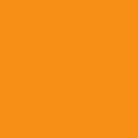
) (10 м.)
а 1200 мм.)
&quot;ЭРА&quot; (РКС)
разборная
 регулируемая
ot;