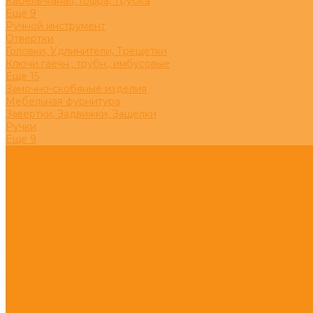
Кабель-канал, Гофра, Трубка
Eще 9
Ручной инструмент
Отвертки
Головки, Удлинители, Трещетки
Ключи гаечн., трубн., имбусовые
Eще 15
Замочно-скобяные изделия
Мебельная фурнитура
Завертки, Задвижки, Защелки
Ручки
Eще 9
Компания
Реквизиты
Новости
Вакансии
Политика конфиденциальности
Скидки
Акции
Доставка и оплата
Отзывы
Сотрудничество
Помощь
Контакты
...