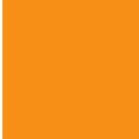
Каталог товаров
Зимний ассортимент
Антигололед &quot;ROCKMELT&quot;
Жидкость незамерзающая
Лопаты снеговые, движки
Лопата снеговая поликарбонат &quot;АЛЬТЕРНАТИВА&quo
Лопата снеговая &quot;УМКА&quot;
Лопата снеговая &quot;КРЕПЫШ&quot; с деревянным чере
Скрепер &quot;ЦИКЛ&quot;
Лопата снеговая &quot;СИБРТЕХ&quot;
Лопата снеговая &quot;ЦИКЛ&quot;
Лопата снеговая &quot;КРЕПЫШ&quot; БЕЗ ЧЕРЕНКА
Щетка-сметка &quot;DENZEL&quot;
Топор-ледоруб &quot;СИБРТЕХ&quot;
Расходники для вентиляции
Дроссель-клапан
Ниппель
Отвод вентиляционный 90 град.
Врезка в прямоугольный водуховод 90 град
Воздуховод спирально-навивной
Вентилятор осевой вытяжной &quot;ЭРА&quot;
Траверса монтажная оцинкованная (3м.)
Шина монтажная оцинкованная (3м.)
Уголок оцинкованный для сборки воздуховодов
Опорная пластина (М8/М10)