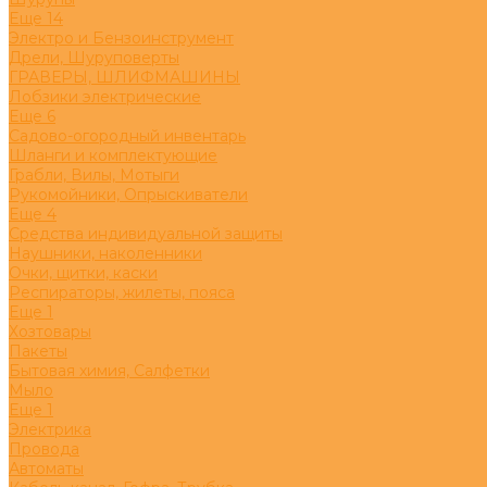
Eще 14
Электро и Бензоинструмент
Дрели, Шуруповерты
ГРАВЕРЫ, ШЛИФМАШИНЫ
Лобзики электрические
Eще 6
Садово-огородный инвентарь
Шланги и комплектующие
Грабли, Вилы, Мотыги
Рукомойники, Опрыскиватели
Eще 4
Средства индивидуальной защиты
Наушники, наколенники
Очки, щитки, каски
Респираторы, жилеты, пояса
Eще 1
Хозтовары
Пакеты
Бытовая химия, Салфетки
Мыло
Eще 1
Электрика
Провода
Автоматы