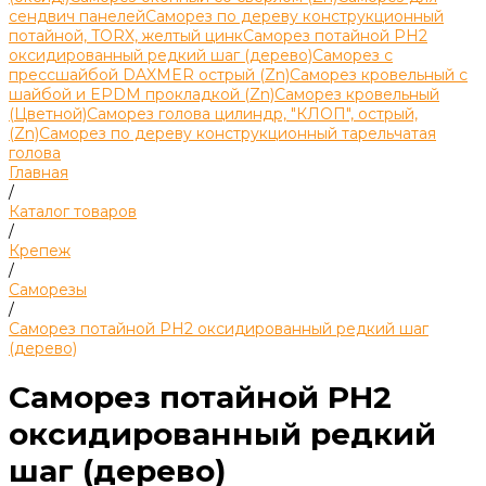
сендвич панелей
Саморез по дереву конструкционный
потайной, TORX, желтый цинк
Саморез потайной PH2
оксидированный редкий шаг (дерево)
Саморез с
прессшайбой DAXMER острый (Zn)
Саморез кровельный с
шайбой и EPDM прокладкой (Zn)
Саморез кровельный
(Цветной)
Саморез голова цилиндр, "КЛОП", острый,
(Zn)
Саморез по дереву конструкционный тарельчатая
голова
Главная
/
Каталог товаров
/
Крепеж
/
Саморезы
/
Саморез потайной PH2 оксидированный редкий шаг
(дерево)
Саморез потайной PH2
оксидированный редкий
шаг (дерево)