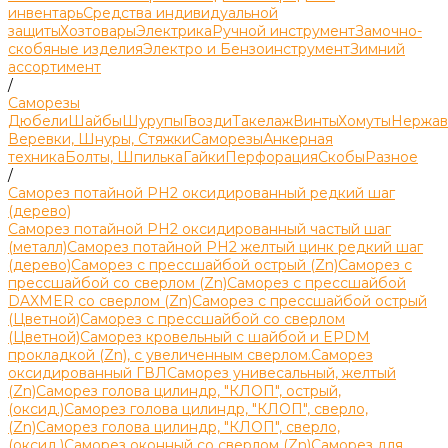
инвентарь
Средства индивидуальной
защиты
Хозтовары
Электрика
Ручной инструмент
Замочно-
скобяные изделия
Электро и Бензоинструмент
Зимний
ассортимент
/
Саморезы
Дюбели
Шайбы
Шурупы
Гвозди
Такелаж
Винты
Хомуты
Нержав
Веревки, Шнуры, Стяжки
Саморезы
Анкерная
техника
Болты, Шпилька
Гайки
Перфорация
Скобы
Разное
/
Саморез потайной PH2 оксидированный редкий шаг
(дерево)
Саморез потайной PH2 оксидированный частый шаг
(металл)
Саморез потайной РН2 желтый цинк редкий шаг
(дерево)
Саморез с прессшайбой острый (Zn)
Саморез с
прессшайбой со сверлом (Zn)
Саморез с прессшайбой
DAXMER со сверлом (Zn)
Саморез с прессшайбой острый
(Цветной)
Саморез с прессшайбой со сверлом
(Цветной)
Саморез кровельный с шайбой и EPDM
прокладкой (Zn), с увеличенным сверлом.
Саморез
оксидированный ГВЛ
Саморез унивесальный, желтый
(Zn)
Саморез голова цилиндр, "КЛОП", острый,
(оксид.)
Саморез голова цилиндр, "КЛОП", сверло,
(Zn)
Саморез голова цилиндр, "КЛОП", сверло,
(оксид.)
Саморез оконный со сверлом (Zn)
Саморез для