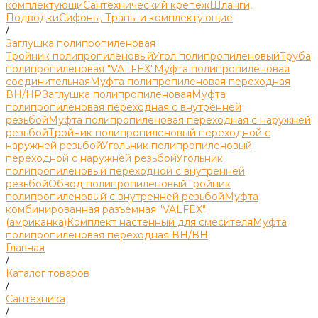
комплектующи
Сантехнический крепеж
Шланги,
Подводки
Сифоны, Трапы и комплектующие
/
Заглушка полипропиленовая
Тройник полипропиленовый
Угол полипропиленовый
Труба
полипропиленовая "VALFEX"
Муфта полипропиленовая
соединительная
Муфта полипропиленовая переходная
ВН/НР
Заглушка полипропиленовая
Муфта
полипропиленовая переходная с внутренней
резьбой
Муфта полипропиленовая переходная с наружней
резьбой
Тройник полипропиленовый переходной с
наружней резьбой
Угольник полипропиленовый
переходной с наружней резьбой
Угольник
полипропиленовый переходной с внутренней
резьбой
Обвод полипропиленовый
Тройник
полипропиленовый с внутренней резьбой
Муфта
комбинированная разъемная "VALFEX"
(амриканка)
Комплект настенный для смесителя
Муфта
полипропиленовая переходная ВН/ВН
Главная
/
Каталог товаров
/
Сантехника
/