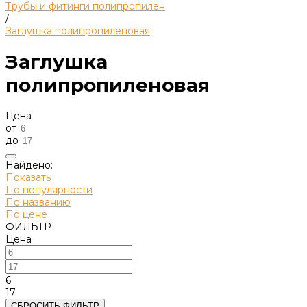
Трубы и фитинги полипропилен
/
Заглушка полипропиленовая
Заглушка
полипропиленовая
Цена
от
до
Найдено:
Показать
По популярности
По названию
По цене
ФИЛЬТР
Цена
6
17
СБРОСИТЬ ФИЛЬТР