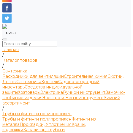
Поиск
Главная
/
Каталог товаров
/
Сантехника
Расходники для вентиляции
Строительная химия
Скотчи,
Ленты
Сантехника
Крепеж
Садово-огородный
инвентарь
Средства индивидуальной
защиты
Хозтовары
Электрика
Ручной инструмент
Замочно-
скобяные изделия
Электро и Бензоинструмент
Зимний
ассортимент
/
Трубы и фитинги полипропилен
Трубы и фитинги полипропилен
Фитинги из
металла
Прокладки, Уплотнения
Краны,
задвижки
Канализац. трубы и