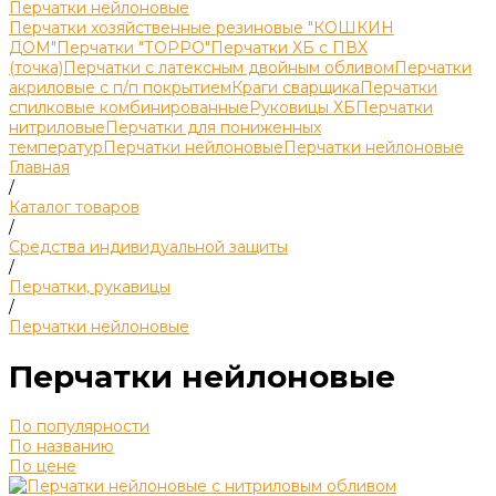
Перчатки нейлоновые
Перчатки хозяйственные резиновые "КОШКИН
ДОМ"
Перчатки "ТОРРО"
Перчатки ХБ с ПВХ
(точка)
Перчатки с латексным двойным обливом
Перчатки
акриловые с п/п покрытием
Краги сварщика
Перчатки
спилковые комбинированные
Руковицы ХБ
Перчатки
нитриловые
Перчатки для пониженных
температур
Перчатки нейлоновые
Перчатки нейлоновые
Главная
/
Каталог товаров
/
Средства индивидуальной защиты
/
Перчатки, рукавицы
/
Перчатки нейлоновые
Перчатки нейлоновые
По популярности
По названию
По цене