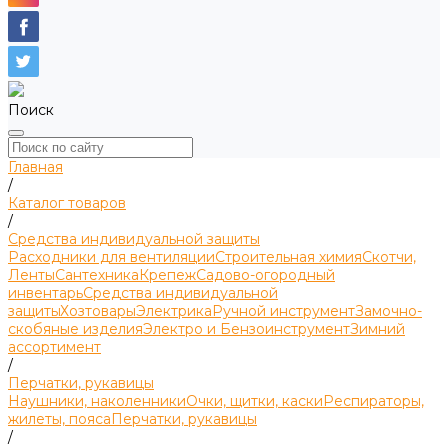
Поиск
Главная
/
Каталог товаров
/
Средства индивидуальной защиты
Расходники для вентиляции
Строительная химия
Скотчи,
Ленты
Сантехника
Крепеж
Садово-огородный
инвентарь
Средства индивидуальной
защиты
Хозтовары
Электрика
Ручной инструмент
Замочно-
скобяные изделия
Электро и Бензоинструмент
Зимний
ассортимент
/
Перчатки, рукавицы
Наушники, наколенники
Очки, щитки, каски
Респираторы,
жилеты, пояса
Перчатки, рукавицы
/