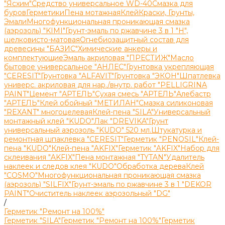
"Ясхим"
Средство универсальное WD-40
Смазка для
буров
Герметики
Пена мотажная
Клей
Краски, Грунты,
Эмали
Многофункциональная проникающая смазка
(аэрозоль) "KIMI"
Грунт-эмаль по ржавчине 3 в 1 "H",
шелковисто-матовая
Огнебиозащитный состав для
древесины "БАЗИС"
Химические анкеры и
комплектующие
Эмаль акриловая "ПРЕСТИЖ"
Масло
бытовое универсальное "АНЛЕС"
Грунтовка укрепляющая
"CERESIT"
Грунтовка "ALFAVIT"
Грунтовка "ЭКОН"
Шпатлевка
универс. акриловая для нар./внутр. работ "PELLIGRINA
PAINT"
Цемент "АРТЕЛЬ"
Сухая смесь "АРТЕЛЬ"
Алебастр
"АРТЕЛЬ"
Клей обойный "МЕТИЛАН"
Смазка силиконовая
"REXANT" многоцелевая
Клей-пена "SILA"
Универсальный
монтажный клей "KUDO"
Лак "DREVIKA"
Грунт
универсальный аэрозоль "KUDO" 520 мл.
Штукатурка и
ремонтная шпаклевка "CERESIT"
Герметик "PENOSIL"
Клей-
пена "KUDO"
Клей-пена "AKFIX"
Герметик "AKFIX"
Набор для
склеивания "AKFIX"
Пена монтажная "TYTAN"
Удалитель
наклеек и следов клея "KUDO"
Обработка дерева
Клей
"COSMO"
Многофункциональная проникающая смазка
(аэрозоль) "SILFIX"
Грунт-эмаль по ржавчине 3 в 1 "DEKOR
PAINT"
Очиститель наклеек аэрозольный "DG"
/
Герметик "Ремонт на 100%"
Герметик "SILA"
Герметик "Ремонт на 100%"
Герметик