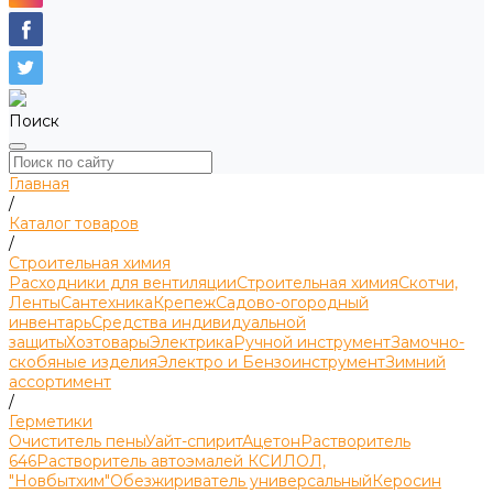
Поиск
Главная
/
Каталог товаров
/
Строительная химия
Расходники для вентиляции
Строительная химия
Скотчи,
Ленты
Сантехника
Крепеж
Садово-огородный
инвентарь
Средства индивидуальной
защиты
Хозтовары
Электрика
Ручной инструмент
Замочно-
скобяные изделия
Электро и Бензоинструмент
Зимний
ассортимент
/
Герметики
Очиститель пены
Уайт-спирит
Ацетон
Растворитель
646
Растворитель автоэмалей КСИЛОЛ,
"Новбытхим"
Обезжириватель универсальный
Керосин