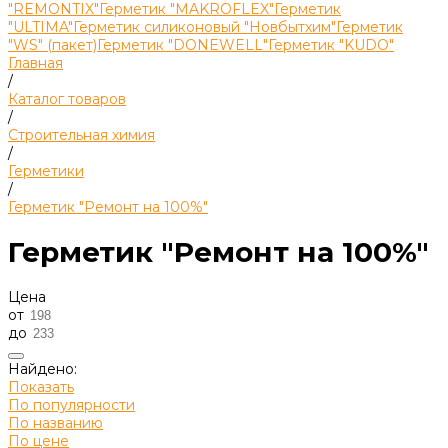
"REMONTIX"
Герметик "MAKROFLEX"
Герметик
"ULTIMA"
Герметик силиконовый "Новбытхим"
Герметик
"WS" (пакет)
Герметик "DONEWELL"
Герметик "KUDO"
Главная
/
Каталог товаров
/
Строительная химия
/
Герметики
/
Герметик "Ремонт на 100%"
Герметик "Ремонт на 100%"
Цена
от
до
Найдено:
Показать
По популярности
По названию
По цене