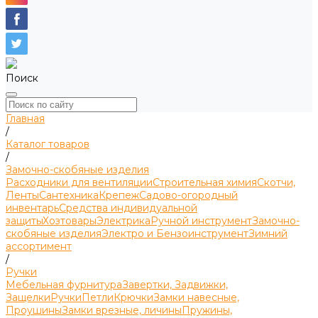
Поиск
Главная
/
Каталог товаров
/
Замочно-скобяные изделия
Расходники для вентиляции
Строительная химия
Скотчи,
Ленты
Сантехника
Крепеж
Садово-огородный
инвентарь
Средства индивидуальной
защиты
Хозтовары
Электрика
Ручной инструмент
Замочно-
скобяные изделия
Электро и Бензоинструмент
Зимний
ассортимент
/
Ручки
Мебельная фурнитура
Завертки, Задвижки,
Защелки
Ручки
Петли
Крючки
Замки навесные,
Проушины
Замки врезные, личины
Пружины,