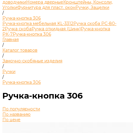
доводчики
Номера дверные
Кронштейны, Консоли,
Уголки
Фурнитура для пласт. окон
Ручки, Защелки
/
Ручка-кнопка 306
Ручка-кнопка мебельная KL-3312
Ручка скоба РС-80-
2
Ручка скоба
Ручка откидная (Цинк)
Ручка-кнопка
РК-7
Ручка-кнопка 306
Главная
/
Каталог товаров
/
Замочно-скобяные изделия
/
Ручки
/
Ручка-кнопка 306
Ручка-кнопка 306
По популярности
По названию
По цене