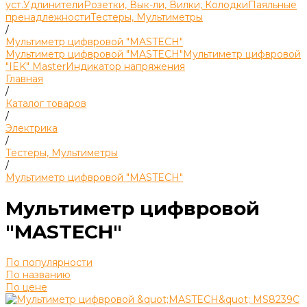
уст.
Удлинители
Розетки, Вык-ли, Вилки, Колодки
Паяльные
пренадлежности
Тестеры, Мультиметры
/
Мультиметр цифвровой "MASTECH"
Мультиметр цифвровой "MASTECH"
Мультиметр цифвровой
"IEK" Master
Индикатор напряжения
Главная
/
Каталог товаров
/
Электрика
/
Тестеры, Мультиметры
/
Мультиметр цифвровой "MASTECH"
Мультиметр цифвровой
"MASTECH"
По популярности
По названию
По цене