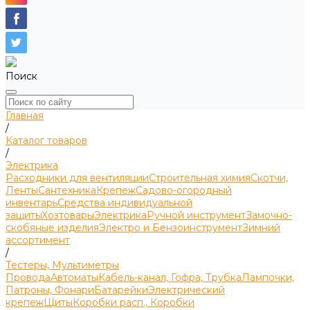
Поиск
Главная
/
Каталог товаров
/
Электрика
Расходники для вентиляции
Строительная химия
Скотчи,
Ленты
Сантехника
Крепеж
Садово-огородный
инвентарь
Средства индивидуальной
защиты
Хозтовары
Электрика
Ручной инструмент
Замочно-
скобяные изделия
Электро и Бензоинструмент
Зимний
ассортимент
/
Тестеры, Мультиметры
Провода
Автоматы
Кабель-канал, Гофра, Трубка
Лампочки,
Патроны, Фонари
Батарейки
Электрический
крепеж
Щиты
Коробки расп., Коробки