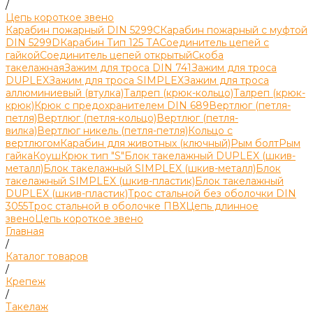
/
Цепь короткое звено
Карабин пожарный DIN 5299C
Карабин пожарный с муфтой
DIN 5299D
Карабин Тип 125 ТА
Соединитель цепей с
гайкой
Соединитель цепей открытый
Скоба
такелажная
Зажим для троса DIN 741
Зажим для троса
DUPLEX
Зажим для троса SIMPLEX
Зажим для троса
аллюминиевый (втулка)
Талреп (крюк-кольцо)
Талреп (крюк-
крюк)
Крюк с предохранителем DIN 689
Вертлюг (петля-
петля)
Вертлюг (петля-кольцо)
Вертлюг (петля-
вилка)
Вертлюг никель (петля-петля)
Кольцо с
вертлюгом
Карабин для животных (ключный)
Рым болт
Рым
гайка
Коуш
Крюк тип "S"
Блок такелажный DUPLEX (шкив-
металл)
Блок такелажный SIMPLEX (шкив-металл)
Блок
такелажный SIMPLEX (шкив-пластик)
Блок такелажный
DUPLEX (шкив-пластик)
Трос стальной без оболочки DIN
3055
Трос стальной в оболочке ПВХ
Цепь длинное
звено
Цепь короткое звено
Главная
/
Каталог товаров
/
Крепеж
/
Такелаж