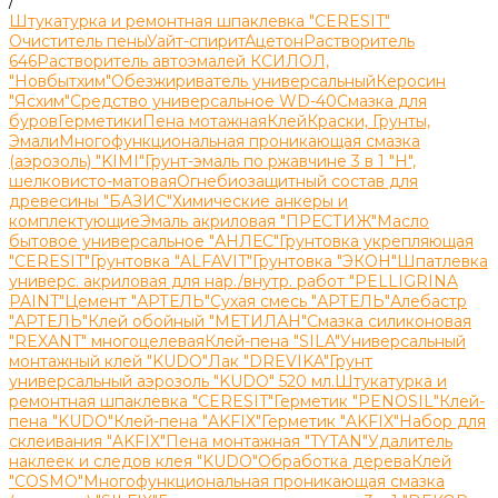
/
Штукатурка и ремонтная шпаклевка "CERESIT"
Очиститель пены
Уайт-спирит
Ацетон
Растворитель
646
Растворитель автоэмалей КСИЛОЛ,
"Новбытхим"
Обезжириватель универсальный
Керосин
"Ясхим"
Средство универсальное WD-40
Смазка для
буров
Герметики
Пена мотажная
Клей
Краски, Грунты,
Эмали
Многофункциональная проникающая смазка
(аэрозоль) "KIMI"
Грунт-эмаль по ржавчине 3 в 1 "H",
шелковисто-матовая
Огнебиозащитный состав для
древесины "БАЗИС"
Химические анкеры и
комплектующие
Эмаль акриловая "ПРЕСТИЖ"
Масло
бытовое универсальное "АНЛЕС"
Грунтовка укрепляющая
"CERESIT"
Грунтовка "ALFAVIT"
Грунтовка "ЭКОН"
Шпатлевка
универс. акриловая для нар./внутр. работ "PELLIGRINA
PAINT"
Цемент "АРТЕЛЬ"
Сухая смесь "АРТЕЛЬ"
Алебастр
"АРТЕЛЬ"
Клей обойный "МЕТИЛАН"
Смазка силиконовая
"REXANT" многоцелевая
Клей-пена "SILA"
Универсальный
монтажный клей "KUDO"
Лак "DREVIKA"
Грунт
универсальный аэрозоль "KUDO" 520 мл.
Штукатурка и
ремонтная шпаклевка "CERESIT"
Герметик "PENOSIL"
Клей-
пена "KUDO"
Клей-пена "AKFIX"
Герметик "AKFIX"
Набор для
склеивания "AKFIX"
Пена монтажная "TYTAN"
Удалитель
наклеек и следов клея "KUDO"
Обработка дерева
Клей
"COSMO"
Многофункциональная проникающая смазка