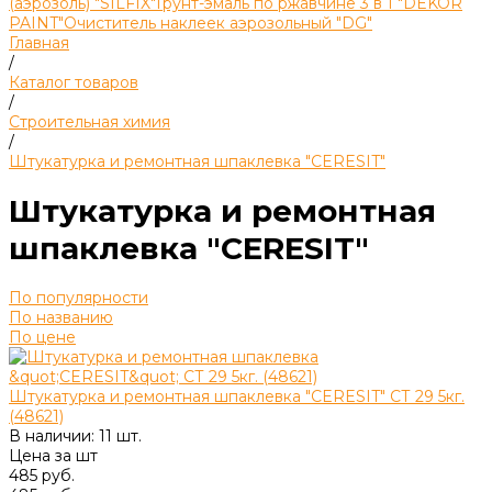
(аэрозоль) "SILFIX"
Грунт-эмаль по ржавчине 3 в 1 "DEKOR
PAINT"
Очиститель наклеек аэрозольный "DG"
Главная
/
Каталог товаров
/
Строительная химия
/
Штукатурка и ремонтная шпаклевка "CERESIT"
Штукатурка и ремонтная
шпаклевка "CERESIT"
По популярности
По названию
По цене
Штукатурка и ремонтная шпаклевка "CERESIT" СТ 29 5кг.
(48621)
В наличии: 11 шт.
Цена за
шт
485 руб.