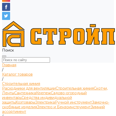
Поиск
Главная
/
Каталог товаров
/
Строительная химия
Расходники для вентиляции
Строительная химия
Скотчи,
Ленты
Сантехника
Крепеж
Садово-огородный
инвентарь
Средства индивидуальной
защиты
Хозтовары
Электрика
Ручной инструмент
Замочно-
скобяные изделия
Электро и Бензоинструмент
Зимний
ассортимент