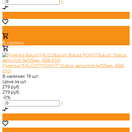
-
+
В корзину
Добавлено
Рулетка "FALCO"/"РОКОТ" Status, автостоп 5м*25мм. (658-
010)
В наличии: 19 шт.
Цена за
шт
279 руб.
279 руб.
-0%
-
+