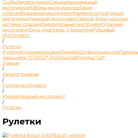
Скобы
Заклепочники
Специализированный
инструмент
Наборы инструментов
Тачки,
колеса
Абразивный инструмент
Малярно-штукатурный
инструмент
Режущий инструмент
Сверла, буры, коронки,
метчики, плашки
Измерительный инструмент
Ударный
инструмент
Биты, Адаптеры, Удлинители
Губцевый
Инструмент
/
Рулетки
Рулетки
Угольники
Уровни
Линейки
Штангенциркули
Лазерн
дальномер "STAYER" Professional
Рулетка "ЦИ"
Главная
/
Каталог товаров
/
Ручной инструмент
/
Измерительный инструмент
/
Рулетки
Рулетки