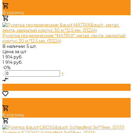
В корзину
Добавлено
Рулетка геодезические "MATRIX", метал. лента, закрытый
корпус 30 м.*12,5 мм. (31224)
В наличии: 5 шт.
Цена за
шт
1 914 руб.
1 914 руб.
-0%
-
+
В корзину
Добавлено
Рулетка "GROSS" Schlagfest 3м*19мм. (31111)