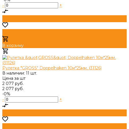
-
+
В корзину
Добавлено
Рулетка "GROSS" Doppelhaken 10м*25мм. (31126)
В наличии: 11 шт.
Цена за
шт
2 077 руб.
2 077 руб.
-0%
-
+