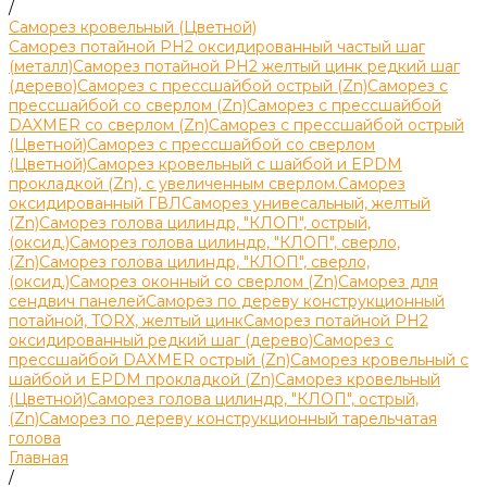
/
Саморез кровельный (Цветной)
Саморез потайной PH2 оксидированный частый шаг
(металл)
Саморез потайной РН2 желтый цинк редкий шаг
(дерево)
Саморез с прессшайбой острый (Zn)
Саморез с
прессшайбой со сверлом (Zn)
Саморез с прессшайбой
DAXMER со сверлом (Zn)
Саморез с прессшайбой острый
(Цветной)
Саморез с прессшайбой со сверлом
(Цветной)
Саморез кровельный с шайбой и EPDM
прокладкой (Zn), с увеличенным сверлом.
Саморез
оксидированный ГВЛ
Саморез унивесальный, желтый
(Zn)
Саморез голова цилиндр, "КЛОП", острый,
(оксид.)
Саморез голова цилиндр, "КЛОП", сверло,
(Zn)
Саморез голова цилиндр, "КЛОП", сверло,
(оксид.)
Саморез оконный со сверлом (Zn)
Саморез для
сендвич панелей
Саморез по дереву конструкционный
потайной, TORX, желтый цинк
Саморез потайной PH2
оксидированный редкий шаг (дерево)
Саморез с
прессшайбой DAXMER острый (Zn)
Саморез кровельный с
шайбой и EPDM прокладкой (Zn)
Саморез кровельный
(Цветной)
Саморез голова цилиндр, "КЛОП", острый,
(Zn)
Саморез по дереву конструкционный тарельчатая
голова
Главная
/