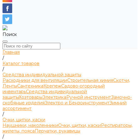
Поиск
Главная
/
Каталог товаров
/
Средства индивидуальной защиты
Расходники для вентиляции
Строительная химия
Скотчи,
Ленты
Сантехника
Крепеж
Садово-огородный
инвентарь
Средства индивидуальной
защиты
Хозтовары
Электрика
Ручной инструмент
Замочно-
скобяные изделия
Электро и Бензоинструмент
Зимний
ассортимент
/
Очки, щитки, каски
Наушники, наколенники
Очки, щитки, каски
Респираторы,
жилеты, пояса
Перчатки, рукавицы
/