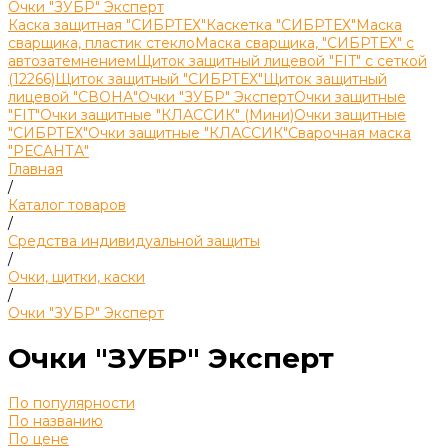
Очки "ЗУБР" Эксперт
Каска защитная "СИБРТЕХ"
Каскетка "СИБРТЕХ"
Маска
сварщика, пластик стекло
Маска сварщика, "СИБРТЕХ" с
автозатемнением
Щиток защитный лицевой "FIT" с сеткой
(12266)
Щиток защитный "СИБРТЕХ"
Щиток защитный
лицевой "СВОНА"
Очки "ЗУБР" Эксперт
Очки защитные
"FIT"
Очки защитные "КЛАССИК" (Мини)
Очки защитные
"СИБРТЕХ"
Очки защитные "КЛАССИК"
Сварочная маска
"РЕСАНТА"
Главная
/
Каталог товаров
/
Средства индивидуальной защиты
/
Очки, щитки, каски
/
Очки "ЗУБР" Эксперт
Очки "ЗУБР" Эксперт
По популярности
По названию
По цене