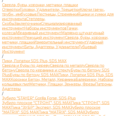
/
Сверла, буры, коронки, метчики, плашки
Отвертки
Головки, Удлинители, Трещетки
Ключи гаечн.,
трубн., имбусовые
Лестницы, Стремянки
Ящики и сумки для
инструмента
Степлеры,
Скобы
Заклепочники
Специализированный
инструмент
Наборы инструментов
Тачки,
колеса
Абразивный инструмент
Малярно-штукатурный
инструмент
Режущий инструмент
Сверла, буры, коронки,
метчики, плашки
Измерительный инструмент
Ударный
инструмент
Биты, Адаптеры, Удлинители
Губцевый
Инструмент
/
Пики, Лопатки SDS Plus, SDS MAX
Сверла и буры по дереву
Сверла по металлу
Сверла по
бетону
Сверла по керамике и стеклу
Буры по бетону SDS
Plus
Буры по бетону SDS MAX
Пики, Лопатки SDS Plus, SDS
MAX
Коронки Бетон, Металл, Керамика
Балеринки, Наборы
кольцевых пил
Метчики, Плашки, Зенкеры, Фрезы
Патроны,
Адаптеры
/
Зубило "STAYER" Gorilla Forse, SDS-Plus
Зубило плоское "СТРОНГ", SDS MAX
Пика "СТРОНГ", SDS
MAX
Пика "ЗУБР" Эксперт, SDS MAX
Зубило плоское
"MATRIX", SDS MAX
Пика "MATRIX", SDS MAX
Зубило