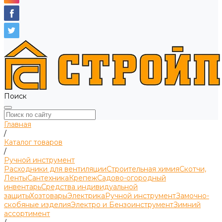
Поиск
Главная
/
Каталог товаров
/
Ручной инструмент
Расходники для вентиляции
Строительная химия
Скотчи,
Ленты
Сантехника
Крепеж
Садово-огородный
инвентарь
Средства индивидуальной
защиты
Хозтовары
Электрика
Ручной инструмент
Замочно-
скобяные изделия
Электро и Бензоинструмент
Зимний
ассортимент