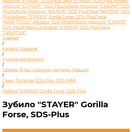
плоское "ЕРМАК", SDS Plus
Пика "ЕРМАК", SDS Plus
Зубило
плоское "СТРОНГ", SDS-Plus
Зубило плоское "СИБИН", SDS
Plus
Зубило плоское "MATRIX", SDS Plus
Пика "MATRIX", SDS
Plus
Зубило "STAYER" Gorilla Forse, SDS-Plus
Пика
"KRAFTTOOL" Alligator, SDS MAX
Зубило плоское "STAYER",
SDS-Plus
Зубило штробер "STAYER", SDS-Plus
Пика
"СИБРТЕХ"
Главная
/
Каталог товаров
/
Ручной инструмент
/
Сверла, буры, коронки, метчики, плашки
/
Пики, Лопатки SDS Plus, SDS MAX
/
Зубило "STAYER" Gorilla Forse, SDS-Plus
Зубило "STAYER" Gorilla
Forse, SDS-Plus