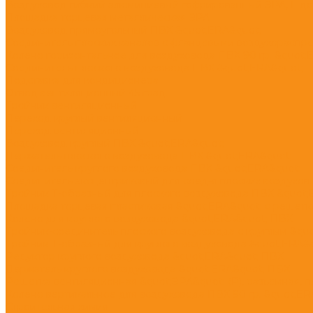
Воздуховод гибкий алюминиевый гофрированный ЭРА, L до
Площадка торцевая металлическая ЭРА
Воздуховод прямоугольный ПВХ &quot;ERA&quot;
Соединитель плоских каналов с фланцевыми воздухораспр
Колено горизонтальное для воздуховода ПВХ 90 гр. &quot;
Соединитель плоского воздуховода ПВХ &quot;ERA&quot;
Подставка для кондиционера
Отвод вентиляционный 45 град.
Тройник вентиляционный
Переход круглый вентиляционный
Переход вентиляционный
Воздуховод круглый ПВХ &quot;ERA&quot;
Держатель плоского воздуховода ПВХ &quot;ERA&quot;
Соединитель круглого воздуховода ПВХ &quot;ERA&quot;
Соединитель эксцентриковый для соед-я плоских воздухов. 
Тройник Т-образный для плоского воздуховода ПВХ &quot
Площадка торцевая пластиковая &quot;ERA&quot; с решетк
Колено для круглого воздуховода &quot;ERA&quot; ПВХ
Тройник-соединитель плоского воздуховода с круглым &qu
Тройник Т-образный для круглого воздуховода &quot;ERA&
Редуктор круглого воздуховода &quot;ERA&quot; ПВХ
Держатель круглого воздуховода &quot;ERA&quot; ПВХ
Решетка вентиляционная &quot;ЭРА&quot; (Р), разъемная, п
Колено вертикальное для воздуховода ПВХ 90 гр. &quot;ER
Строительная химия