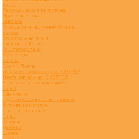
Eще 2
Расходники для вентиляции
Дроссель-клапан
Ниппель
Отвод вентиляционный 90 град.
Eще 55
Строительная химия
Клей-пена "KUDO"
Очиститель пены
Уайт-спирит
Eще 42
Скотчи, Ленты
Изоляционный материал "OPTIMA"
Лента сигнальная "СИБРТЕХ"
Уплотнитель самоклеящийся
Eще 8
Сантехника
Трубы и фитинги полипропилен
Фитинги из металла
Шланги, Подводки
Eще 5
Крепеж
Дюбели
Шайбы
Шурупы