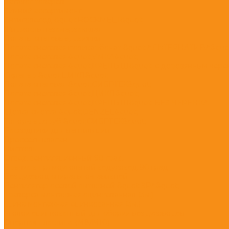
Каталог товаров
Зимний ассортимент
Антигололед &quot;ROCKMELT&quot;
Жидкость незамерзающая
Лопаты снеговые, движки
Лопата снеговая поликарбонат &quot;АЛЬТЕРНАТИВА&quo
Лопата снеговая &quot;УМКА&quot;
Лопата снеговая &quot;КРЕПЫШ&quot; с деревянным чере
Скрепер &quot;ЦИКЛ&quot;
Лопата снеговая &quot;СИБРТЕХ&quot;
Лопата снеговая &quot;ЦИКЛ&quot;
Лопата снеговая &quot;КРЕПЫШ&quot; БЕЗ ЧЕРЕНКА
Щетка-сметка &quot;DENZEL&quot;
Топор-ледоруб &quot;СИБРТЕХ&quot;
Расходники для вентиляции
Дроссель-клапан
Ниппель
Отвод вентиляционный 90 град.
Врезка в прямоугольный водуховод 90 град
Воздуховод спирально-навивной
Вентилятор осевой вытяжной &quot;ЭРА&quot;
Траверса монтажная оцинкованная (3м.)
Шина монтажная оцинкованная (3м.)
Уголок оцинкованный для сборки воздуховодов
Опорная пластина (М8/М10)