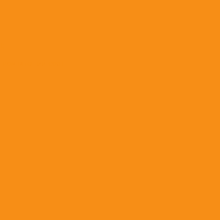
t;
нком высший сорт