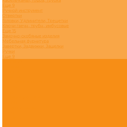
Кабель-канал, Гофра, Трубка
Eще 9
Ручной инструмент
Отвертки
Головки, Удлинители, Трещетки
Ключи гаечн., трубн., имбусовые
Eще 15
Замочно-скобяные изделия
Мебельная фурнитура
Завертки, Задвижки, Защелки
Ручки
Eще 9
Компания
Реквизиты
Новости
Вакансии
Политика конфиденциальности
Скидки
Акции
Доставка и оплата
Отзывы
Сотрудничество
Помощь
Контакты
...