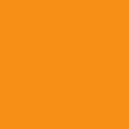
 3м.
еделителями &quot;ERA&quot;
ERA&quot;
с кругл. &quot;ERA&quot;
;ERA
ой 180*250
ot;ERA&quot; ПВХ
quot; ПВХ
ластик
A&quot;