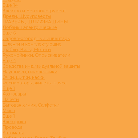
Eще 14
Электро и Бензоинструмент
Дрели, Шуруповерты
ГРАВЕРЫ, ШЛИФМАШИНЫ
Лобзики электрические
Eще 6
Садово-огородный инвентарь
Шланги и комплектующие
Грабли, Вилы, Мотыги
Рукомойники, Опрыскиватели
Eще 4
Средства индивидуальной защиты
Наушники, наколенники
Очки, щитки, каски
Респираторы, жилеты, пояса
Eще 1
Хозтовары
Пакеты
Бытовая химия, Салфетки
Мыло
Eще 1
Электрика
Провода
Автоматы