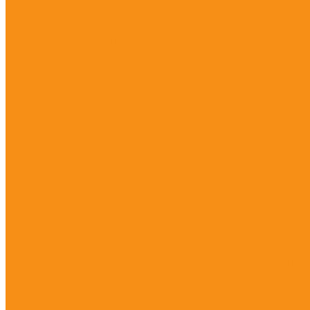
Скоба для стяжки фланцев воздуховодов
Струбцина (лучевой зажим)
Шип самоклеящийся
Хомут для крепления воздуховодов с резиновым профилем
Хомут ленточный
Зажим для ленточного хомута
Лента уплотнительная межфланцевая самоклеющаяся (каучук
Диффузор пластиковый универсальный
Воздуховод гибкий PVA
Воздуховод гибкий изолированный IZOPVA
Гибкая вставка
Отражающая рулонная изоляция Тип-С самоклеящаяся (высот
Z-образный кронштейн с виброгасителем
L-образный кронштейн с виброгасителем
V-образный кронштейн для профнастила с виброгасителем
Медная трубка мягкая в бухтах (15м.)
Трубная теплоизоляция
Кронштейны для крепления кондиционеров (белые)
Шланг дренажный
Трубка капилярная
Решетка вентиляционная круглая с пластиковой решеткой 
Решетка вентиляционная вытяжная &quot;ЭРА&quot; (РЦ)
Решетка вентиляционная вытяжная &quot;ЭРА&quot; (РР), 
Решетка вентиляционная вытяжная &quot;ЭРА&quot; (РРП),
Люк-дверца ревизионная с фланцем и ручкой &quot;ЭРА&qu