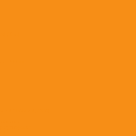
) (10 м.)
а 1200 мм.)
&quot;ЭРА&quot; (РКС)
разборная
 регулируемая
ot;