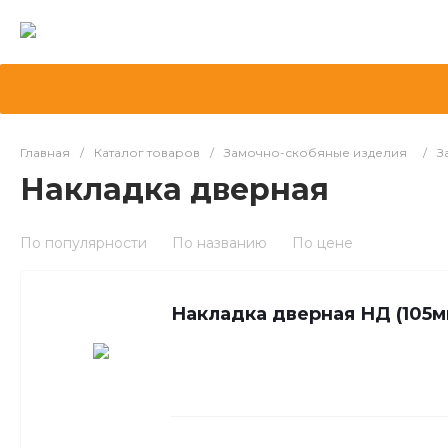
Главная
/
Каталог товаров
/
Замочно-скобяные изделия
/
З
Накладка дверная
По популярности
По названию
По цене
Накладка дверная НД (105м