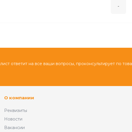
-
stroiport.vostok@mail.ru
+7 (904) 659-36-68
г. Владимир, ул. Верхняя
Дуброва, д. 10
Пн-Вс: с 9:00 до 19:30
stroiport.v.dubrova@mail.ru
ист ответит на все ваши вопросы, проконсультирует по тов
О компании
Реквизиты
Новости
Вакансии