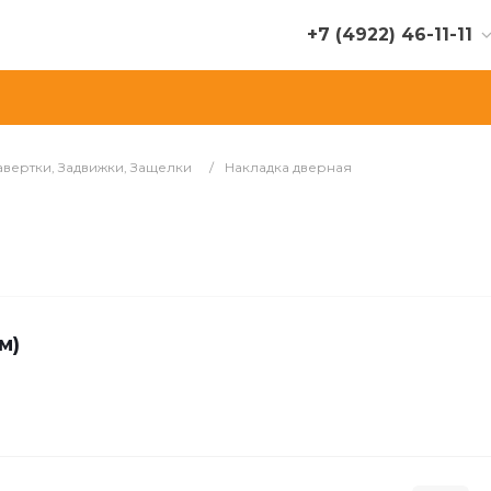
+7 (4922) 46-11-11
+7 (900) 475-70-69
г. Владимир, ул.
Куйбышева, д. 22Е
Пн-Сб: с 9.00 до 19.00
авертки, Задвижки, Защелки
/
Накладка дверная
Вс: с 9.00 до 17.00
stroiport.tandem-2@mail.ru
+7 (904) 034-81-60
г. Владимир, ул.
Куйбышева, д. 28А
Пн-Сб: с 9.00 до 19.00
м)
Вс: с 9.00 до 17.00
stroiport.tandem@mail.ru
+7 (900) 476-30-51
г. Владимир, ул. Егорова,
д. 8Б
Пн-Вс: с 9.00 до 19.30