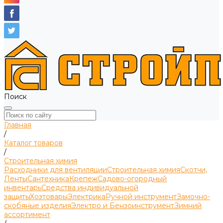
Поиск
Главная
/
Каталог товаров
/
Строительная химия
Расходники для вентиляции
Строительная химия
Скотчи,
Ленты
Сантехника
Крепеж
Садово-огородный
инвентарь
Средства индивидуальной
защиты
Хозтовары
Электрика
Ручной инструмент
Замочно-
скобяные изделия
Электро и Бензоинструмент
Зимний
ассортимент