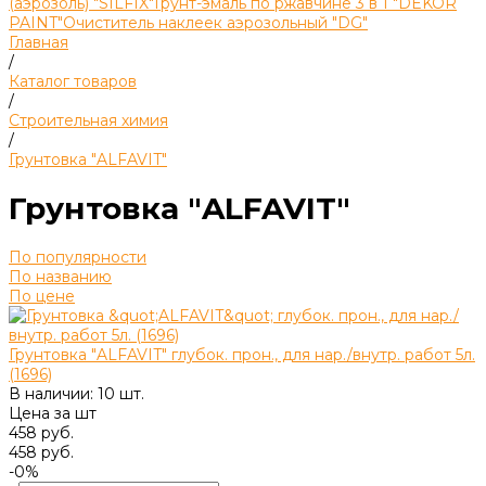
(аэрозоль) "SILFIX"
Грунт-эмаль по ржавчине 3 в 1 "DEKOR
PAINT"
Очиститель наклеек аэрозольный "DG"
Главная
/
Каталог товаров
/
Строительная химия
/
Грунтовка "ALFAVIT"
Грунтовка "ALFAVIT"
По популярности
По названию
По цене
Грунтовка "ALFAVIT" глубок. прон., для нар./внутр. работ 5л.
(1696)
В наличии: 10 шт.
Цена за
шт
458 руб.
458 руб.
-0%