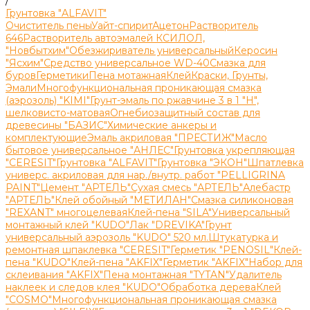
/
Грунтовка "ALFAVIT"
Очиститель пены
Уайт-спирит
Ацетон
Растворитель
646
Растворитель автоэмалей КСИЛОЛ,
"Новбытхим"
Обезжириватель универсальный
Керосин
"Ясхим"
Средство универсальное WD-40
Смазка для
буров
Герметики
Пена мотажная
Клей
Краски, Грунты,
Эмали
Многофункциональная проникающая смазка
(аэрозоль) "KIMI"
Грунт-эмаль по ржавчине 3 в 1 "H",
шелковисто-матовая
Огнебиозащитный состав для
древесины "БАЗИС"
Химические анкеры и
комплектующие
Эмаль акриловая "ПРЕСТИЖ"
Масло
бытовое универсальное "АНЛЕС"
Грунтовка укрепляющая
"CERESIT"
Грунтовка "ALFAVIT"
Грунтовка "ЭКОН"
Шпатлевка
универс. акриловая для нар./внутр. работ "PELLIGRINA
PAINT"
Цемент "АРТЕЛЬ"
Сухая смесь "АРТЕЛЬ"
Алебастр
"АРТЕЛЬ"
Клей обойный "МЕТИЛАН"
Смазка силиконовая
"REXANT" многоцелевая
Клей-пена "SILA"
Универсальный
монтажный клей "KUDO"
Лак "DREVIKA"
Грунт
универсальный аэрозоль "KUDO" 520 мл.
Штукатурка и
ремонтная шпаклевка "CERESIT"
Герметик "PENOSIL"
Клей-
пена "KUDO"
Клей-пена "AKFIX"
Герметик "AKFIX"
Набор для
склеивания "AKFIX"
Пена монтажная "TYTAN"
Удалитель
наклеек и следов клея "KUDO"
Обработка дерева
Клей
"COSMO"
Многофункциональная проникающая смазка