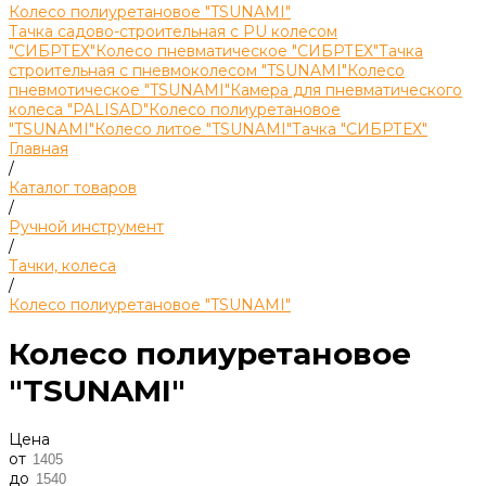
Колесо полиуретановое "TSUNAMI"
Тачка садово-строительная с PU колесом
"СИБРТЕХ"
Колесо пневматическое "СИБРТЕХ"
Тачка
строительная с пневмоколесом "TSUNAMI"
Колесо
пневмотическое "TSUNAMI"
Камера для пневматического
колеса "PALISAD"
Колесо полиуретановое
"TSUNAMI"
Колесо литое "TSUNAMI"
Тачка "СИБРТЕХ"
Главная
/
Каталог товаров
/
Ручной инструмент
/
Тачки, колеса
/
Колесо полиуретановое "TSUNAMI"
Колесо полиуретановое
"TSUNAMI"
Цена
от
до