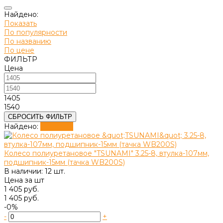
Найдено:
Показать
По популярности
По названию
По цене
ФИЛЬТР
Цена
1405
1540
СБРОСИТЬ ФИЛЬТР
Найдено:
Показать
Колесо полиуретановое "TSUNAMI" 3.25-8, втулка-107мм,
подшипник-15мм (тачка WB200S)
В наличии: 12 шт.
Цена за
шт
1 405 руб.
1 405 руб.
-0%
-
+