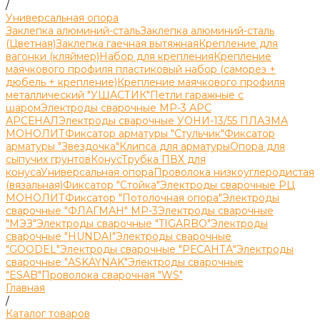
/
Универсальная опора
Заклепка алюминий-сталь
Заклепка алюминий-сталь
(Цветная)
Заклепка гаечная вытяжная
Крепление для
вагонки (кляймер)
Набор для крепления
Крепление
маячкового профиля пластиковый набор (саморез +
дюбель + крепление)
Крепление маячкового профиля
металлический "УШАСТИК"
Петли гаражные с
шаром
Электроды сварочные МР-3 АРС
АРСЕНАЛ
Электроды сварочные УОНИ-13/55 ПЛАЗМА
МОНОЛИТ
Фиксатор арматуры "Стульчик"
Фиксатор
арматуры "Звездочка"
Клипса для арматуры
Опора для
сыпучих грунтов
Конус
Трубка ПВХ для
конуса
Универсальная опора
Проволока низкоуглеродистая
(вязальная)
Фиксатор "Стойка"
Электроды сварочные РЦ
МОНОЛИТ
Фиксатор "Потолочная опора"
Электроды
сварочные "ФЛАГМАН" МР-3
Электроды сварочные
"МЭЗ"
Электроды сварочные "TIGARBO"
Электроды
сварочные "HUNDAI"
Электроды сварочные
"GOODEL"
Электроды сварочные "РЕСАНТА"
Электроды
сварочные "ASKAYNAK"
Электроды сварочные
"ESAB"
Проволока сварочная "WS"
Главная
/
Каталог товаров